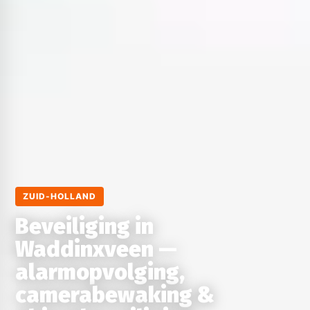
ZUID-HOLLAND
Beveiliging in
Waddinxveen —
alarmopvolging,
camerabewaking &