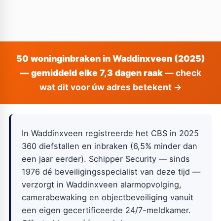
50 woninginbraken in Waddinxveen (2025)
— gemiddeld elke 7,3 dagen raak
— check
wat dit voor úw adres betekent →
In Waddinxveen registreerde het CBS in 2025
360 diefstallen en inbraken (6,5% minder dan
een jaar eerder). Schipper Security — sinds
1976 dé beveiligingsspecialist van deze tijd —
verzorgt in Waddinxveen alarmopvolging,
camerabewaking en objectbeveiliging vanuit
een eigen gecertificeerde 24/7-meldkamer.