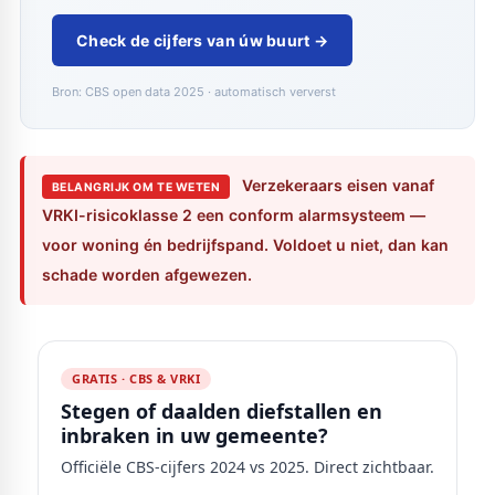
Check de cijfers van úw buurt →
Bron: CBS open data 2025 · automatisch ververst
Verzekeraars eisen vanaf
BELANGRIJK OM TE WETEN
VRKI-risicoklasse 2 een conform alarmsysteem —
voor woning én bedrijfspand. Voldoet u niet, dan kan
schade worden afgewezen.