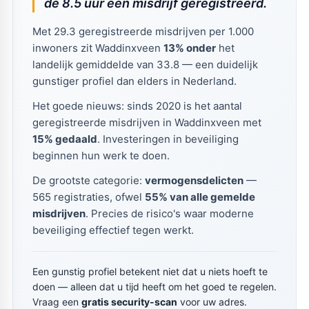
de 8.5 uur een misdrijf geregistreerd.
Met 29.3 geregistreerde misdrijven per 1.000
inwoners zit Waddinxveen
13% onder
het
landelijk gemiddelde van 33.8 — een duidelijk
gunstiger profiel dan elders in Nederland.
Het goede nieuws: sinds 2020 is het aantal
geregistreerde misdrijven in Waddinxveen met
15% gedaald
. Investeringen in beveiliging
beginnen hun werk te doen.
De grootste categorie:
vermogensdelicten
—
565 registraties, ofwel
55% van alle gemelde
misdrijven
. Precies de risico's waar moderne
beveiliging effectief tegen werkt.
Een gunstig profiel betekent niet dat u niets hoeft te
doen — alleen dat u tijd heeft om het goed te regelen.
Vraag een
gratis security-scan
voor uw adres.