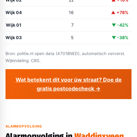
Wijk 04
16
▲ +78%
Wijk 01
7
▼ -42%
Wijk 03
5
▼ -38%
Bron: politie.nl open data (47018NED), automatisch ververst.
Wijkindeling: CBS.
Wat betekent dit voor úw straat? Doe de
gratis postcodecheck →
ALARMOPVOLGING
Alarmopvolging in
Waddinxveen