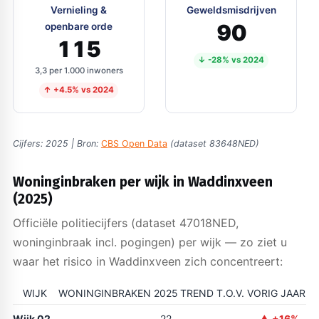
Vernieling &
Geweldsmisdrijven
90
openbare orde
115
↓ -28% vs 2024
3,3 per 1.000 inwoners
↑ +4.5% vs 2024
Cijfers: 2025 | Bron:
CBS Open Data
(dataset 83648NED)
Woninginbraken per wijk in Waddinxveen
(2025)
Officiële politiecijfers (dataset 47018NED,
woninginbraak incl. pogingen) per wijk — zo ziet u
waar het risico in Waddinxveen zich concentreert:
WIJK
WONINGINBRAKEN 2025
TREND T.O.V. VORIG JAAR
Wijk 02
22
▲ +16%