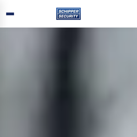
Home
›
Beveiliging
›
Zuid-Holland
›
Waddinxveen