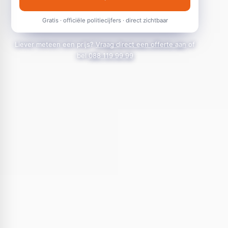
Gratis · officiële politiecijfers · direct zichtbaar
Liever meteen een prijs?
Vraag direct een offerte aan
of
bel
088 119 99 99