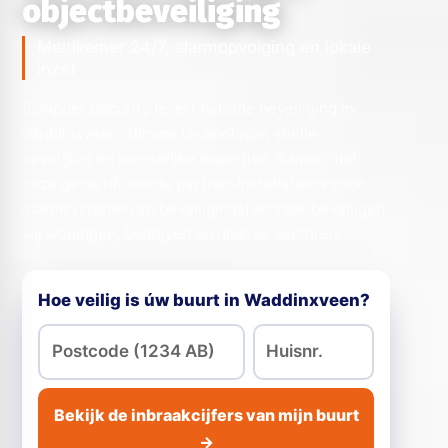
objectbeveiliging
Meldkamer 24/7, alarmopvolging en lokale
inzet
Schipper Security levert hybride beveiliging in
Waddinxveen: slimme technologie, snelle
opvolging en menselijke expertise. Samen met
onze gecertificeerde partner-installateurs voor
alarmsystemen en beveiligingstechniek beveiligen
wij woningen, bedrijven en diverse sectoren.
Hoe veilig is úw buurt in Waddinxveen?
Bekijk de inbraakcijfers van mijn buurt
→