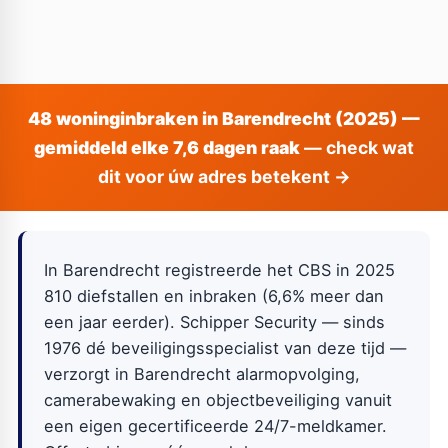
48 woninginbraken in Barendrecht (2025) —
gemiddeld elke 7,6 dagen raak
— check wat
dit voor úw adres betekent →
In Barendrecht registreerde het CBS in 2025
810 diefstallen en inbraken (6,6% meer dan
een jaar eerder). Schipper Security — sinds
1976 dé beveiligingsspecialist van deze tijd —
verzorgt in Barendrecht alarmopvolging,
camerabewaking en objectbeveiliging vanuit
een eigen gecertificeerde 24/7-meldkamer.