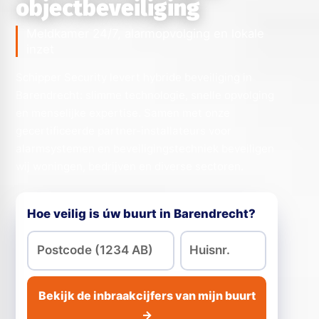
objectbeveiliging
Meldkamer 24/7, alarmopvolging en lokale
inzet
Schipper Security levert hybride beveiliging in
Barendrecht: slimme technologie, snelle opvolging
en menselijke expertise. Samen met onze
gecertificeerde partner-installateurs voor
alarmsystemen en beveiligingstechniek beveiligen
wij woningen, bedrijven en diverse sectoren.
Hoe veilig is úw buurt in Barendrecht?
Bekijk de inbraakcijfers van mijn buurt
→