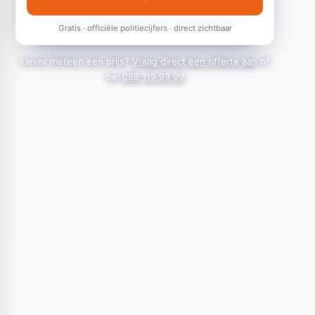
Gratis · officiële politiecijfers · direct zichtbaar
Liever meteen een prijs?
Vraag direct een offerte aan
of
bel
088 119 99 99