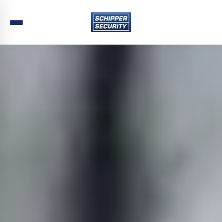
Home
›
Beveiliging
›
Zuid-Holland
›
Barendrecht