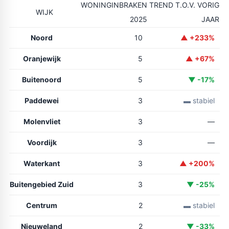
WONINGINBRAKEN
TREND T.O.V. VORIG
WIJK
2025
JAAR
Noord
10
▲ +233%
Oranjewijk
5
▲ +67%
Buitenoord
5
▼ -17%
Paddewei
3
▬ stabiel
Molenvliet
3
—
Voordijk
3
—
Waterkant
3
▲ +200%
Buitengebied Zuid
3
▼ -25%
Centrum
2
▬ stabiel
Nieuweland
2
▼ -33%