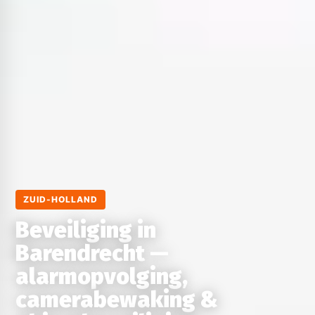
ZUID-HOLLAND
Beveiliging in
Barendrecht —
alarmopvolging,
camerabewaking &