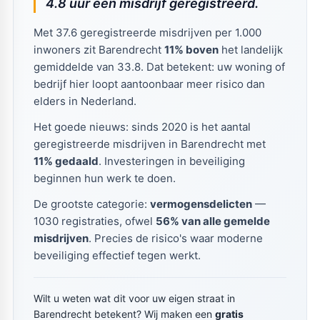
4.8 uur een misdrijf geregistreerd.
Met 37.6 geregistreerde misdrijven per 1.000
inwoners zit Barendrecht
11% boven
het landelijk
gemiddelde van 33.8. Dat betekent: uw woning of
bedrijf hier loopt aantoonbaar meer risico dan
elders in Nederland.
Het goede nieuws: sinds 2020 is het aantal
geregistreerde misdrijven in Barendrecht met
11% gedaald
. Investeringen in beveiliging
beginnen hun werk te doen.
De grootste categorie:
vermogensdelicten
—
1030 registraties, ofwel
56% van alle gemelde
misdrijven
. Precies de risico's waar moderne
beveiliging effectief tegen werkt.
Wilt u weten wat dit voor uw eigen straat in
Barendrecht betekent? Wij maken een
gratis