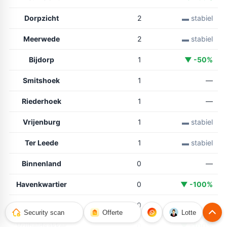
Dorpzicht
2
▬ stabiel
Meerwede
2
▬ stabiel
Bijdorp
1
▼ -50%
Smitshoek
1
—
Riederhoek
1
—
Vrijenburg
1
▬ stabiel
Ter Leede
1
▬ stabiel
Binnenland
0
—
Havenkwartier
0
▼ -100%
Gaatkensoog
0
—
Security scan
Offerte
Lotte
Vrijheidsakker
0
▼ -100%