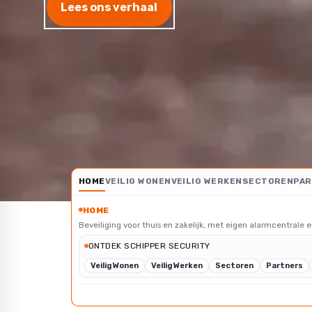
Lees ons verhaal
HOME
VEILIG WONEN
VEILIG WERKEN
SECTOREN
PA
HOME
Beveiliging voor thuis en zakelijk, met eigen alarmcentrale e
ONTDEK SCHIPPER SECURITY
Veilig Wonen
Veilig Werken
Sectoren
Partners