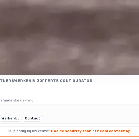
RTNERS
WERKEN BIJ
OFFERTE CONFIGURATOR
n landelijke dekking.
Werken bij
Contact
Hulp nodig bij uw keuze?
Doe de security scan
of
neem contact op
.