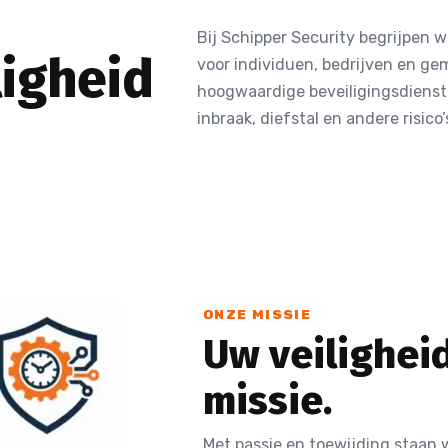
Bij Schipper Security begrijpen 
ligheid
voor individuen, bedrijven en g
hoogwaardige beveiligingsdienste
inbraak, diefstal en andere risic
ONZE MISSIE
Uw veilighei
missie.
Met passie en toewijding staan 