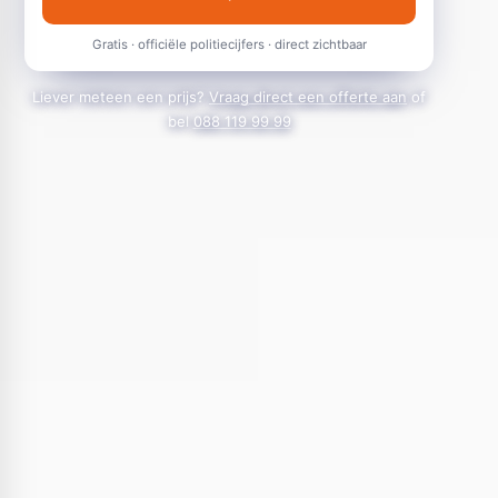
Gratis · officiële politiecijfers · direct zichtbaar
Liever meteen een prijs?
Vraag direct een offerte aan
of
bel
088 119 99 99