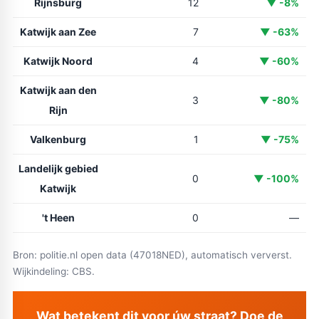
Rijnsburg
12
▼ -8%
Katwijk aan Zee
7
▼ -63%
Katwijk Noord
4
▼ -60%
Katwijk aan den
3
▼ -80%
Rijn
Valkenburg
1
▼ -75%
Landelijk gebied
0
▼ -100%
Katwijk
't Heen
0
—
Bron: politie.nl open data (47018NED), automatisch ververst.
Wijkindeling: CBS.
Wat betekent dit voor úw straat? Doe de