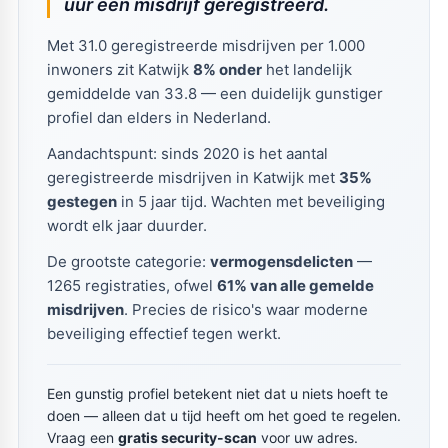
uur een misdrijf geregistreerd.
Met 31.0 geregistreerde misdrijven per 1.000
inwoners zit Katwijk
8% onder
het landelijk
gemiddelde van 33.8 — een duidelijk gunstiger
profiel dan elders in Nederland.
Aandachtspunt: sinds 2020 is het aantal
geregistreerde misdrijven in Katwijk met
35%
gestegen
in 5 jaar tijd. Wachten met beveiliging
wordt elk jaar duurder.
De grootste categorie:
vermogensdelicten
—
1265 registraties, ofwel
61% van alle gemelde
misdrijven
. Precies de risico's waar moderne
beveiliging effectief tegen werkt.
Een gunstig profiel betekent niet dat u niets hoeft te
doen — alleen dat u tijd heeft om het goed te regelen.
Vraag een
gratis security-scan
voor uw adres.