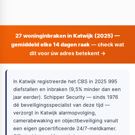
27 woninginbraken in Katwijk (2025) —
gemiddeld elke 14 dagen raak
— check wat
dit voor úw adres betekent →
In Katwijk registreerde het CBS in 2025 995
diefstallen en inbraken (9,5% minder dan een
jaar eerder). Schipper Security — sinds 1976
dé beveiligingsspecialist van deze tijd —
verzorgt in Katwijk alarmopvolging,
camerabewaking en objectbeveiliging vanuit
een eigen gecertificeerde 24/7-meldkamer.