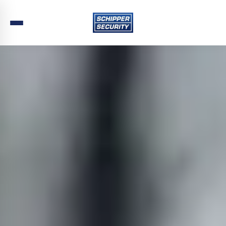
Home
›
Beveiliging
›
Zuid-Holland
›
Katwijk