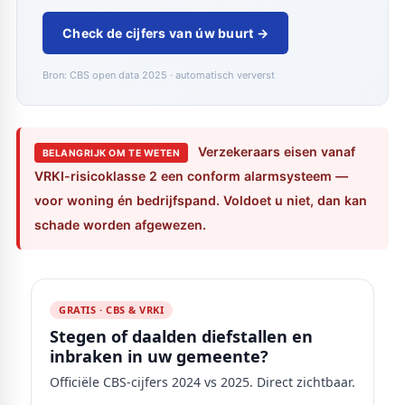
Check de cijfers van úw buurt →
Bron: CBS open data 2025 · automatisch ververst
Verzekeraars eisen vanaf
BELANGRIJK OM TE WETEN
VRKI-risicoklasse 2 een conform alarmsysteem —
voor woning én bedrijfspand. Voldoet u niet, dan kan
schade worden afgewezen.