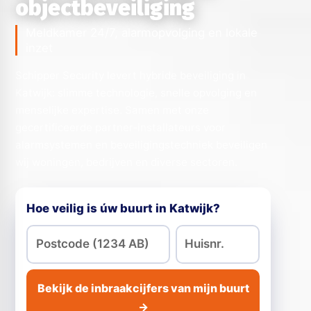
objectbeveiliging
Meldkamer 24/7, alarmopvolging en lokale
inzet
Schipper Security levert hybride beveiliging in
Katwijk: slimme technologie, snelle opvolging en
menselijke expertise. Samen met onze
gecertificeerde partner-installateurs voor
alarmsystemen en beveiligingstechniek beveiligen
wij woningen, bedrijven en diverse sectoren.
Hoe veilig is úw buurt in Katwijk?
Bekijk de inbraakcijfers van mijn buurt
→