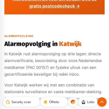
gratis postcodecheck →
ALARMOPVOLGING
Alarmopvolging in
Katwijk
In Katwijk rust alarmopvolging op drie lagen: directe
alarmverificatie, beoordeling door onze Nederlandse
meldkamer (PAC 00157) en fysieke uitruk van een
gecertificeerde beveiliger bij reëel risico.
Voor Katwijk werken wij met een combinatie van
stationaire surveillance en vaste meldkamer-dekking.
Zo voorkomen we onnodige wachttijd en houden we
Security scan
Offerte
Lotte
de keten van melding tot interventie in één hand.