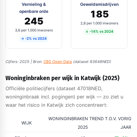
Vernieling &
Geweldsmisdrijven
185
openbare orde
245
2,8 per 1.000 inwoners
3,6 per 1.000 inwoners
↓ -14% vs 2024
→ -2% vs 2024
Cijfers: 2025 | Bron:
CBS Open Data
(dataset 83648NED)
Woninginbraken per wijk in Katwijk (2025)
Officiële politiecijfers (dataset 47018NED,
woninginbraak incl. pogingen) per wijk — zo ziet u
waar het risico in Katwijk zich concentreert:
WONINGINBRAKEN
TREND T.O.V. VORIG
WIJK
2025
JAAR