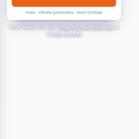
Gratis · officiële politiecijfers · direct zichtbaar
Liever meteen een prijs?
Vraag direct een offerte aan
of
bel
088 119 99 99