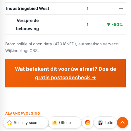
Industriegebied West
1
—
Verspreide
1
▼ -50%
bebouwing
Bron: politie.nl open data (47018NED), automatisch ververst.
Wijkindeling: CBS.
Wat betekent dit voor úw straat? Doe de
gratis postcodecheck →
ALARMOPVOLGING
Alarmopvolging in
Dordrecht
Security scan
Offerte
Lotte