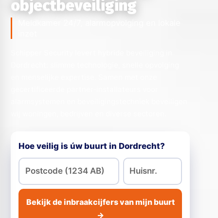
objectbeveiliging
Meldkamer 24/7, alarmopvolging en lokale
inzet
Schipper Security levert hybride beveiliging in
Dordrecht: slimme technologie, snelle opvolging
en menselijke expertise. Samen met onze
gecertificeerde partner-installateurs voor
alarmsystemen en beveiligingstechniek beveiligen
wij woningen, bedrijven en diverse sectoren.
Hoe veilig is úw buurt in Dordrecht?
Bekijk de inbraakcijfers van mijn buurt
→