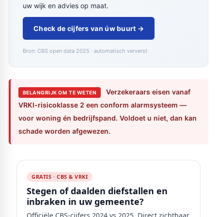
uw wijk en advies op maat.
Check de cijfers van úw buurt →
Bron: CBS open data 2025 · automatisch ververst
Verzekeraars eisen vanaf
BELANGRIJK OM TE WETEN
VRKI-risicoklasse 2 een conform alarmsysteem —
voor woning én bedrijfspand. Voldoet u niet, dan kan
schade worden afgewezen.