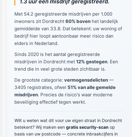
1.3 uur een misdrijf geregistreerd.
Met 54.2 geregistreerde misdrijven per 1.000
inwoners zit Dordrecht
60% boven
het landelijk
gemiddelde van 33.8. Dat betekent: uw woning of
bedrijf hier loopt aantoonbaar meer risico dan
elders in Nederland.
Sinds 2020 is het aantal geregistreerde
misdrijven in Dordrecht met
12% gestegen
. Een
trend die in veel grote steden zichtbaar is.
De grootste categorie:
vermogensdelicten
—
3405 registraties, ofwel
51% van alle gemelde
misdrijven
. Precies de risico's waar moderne
beveiliging effectief tegen werkt.
Wilt u weten wat dit voor uw eigen straat in Dordrecht
betekent? Wij maken een
gratis security-scan
op
basis van uw postcode — concrete inbraakcijfers in