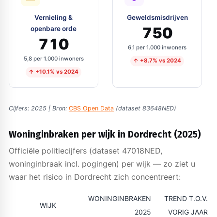
Vernieling &
Geweldsmisdrijven
750
openbare orde
710
6,1 per 1.000 inwoners
5,8 per 1.000 inwoners
↑ +8.7% vs 2024
↑ +10.1% vs 2024
Cijfers: 2025 | Bron:
CBS Open Data
(dataset 83648NED)
Woninginbraken per wijk in Dordrecht (2025)
Officiële politiecijfers (dataset 47018NED,
woninginbraak incl. pogingen) per wijk — zo ziet u
waar het risico in Dordrecht zich concentreert:
WONINGINBRAKEN
TREND T.O.V.
WIJK
2025
VORIG JAAR