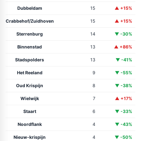
Dubbeldam
15
▲ +15%
Crabbehof/Zuidhoven
15
▲ +15%
Sterrenburg
14
▼ -30%
Binnenstad
13
▲ +86%
Stadspolders
13
▼ -41%
Het Reeland
9
▼ -55%
Oud Krispijn
8
▼ -38%
Wielwijk
7
▲ +17%
Staart
6
▼ -33%
Noordflank
4
▼ -43%
Nieuw-krispijn
4
▼ -50%