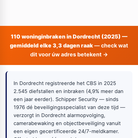
110 woninginbraken in Dordrecht (2025) —
gemiddeld elke 3,3 dagen raak
— check wat
dit voor úw adres betekent →
In Dordrecht registreerde het CBS in 2025
2.545 diefstallen en inbraken (4,9% meer dan
een jaar eerder). Schipper Security — sinds
1976 dé beveiligingsspecialist van deze tijd —
verzorgt in Dordrecht alarmopvolging,
camerabewaking en objectbeveiliging vanuit
een eigen gecertificeerde 24/7-meldkamer.