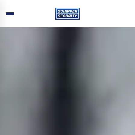
Home
›
Beveiliging
›
Zuid-Holland
›
Dordrecht