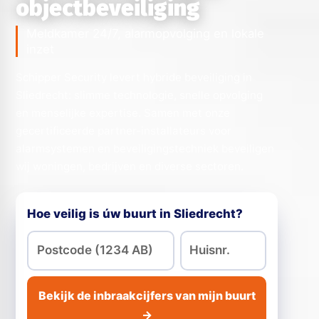
objectbeveiliging
Meldkamer 24/7, alarmopvolging en lokale
inzet
Schipper Security levert hybride beveiliging in
Sliedrecht: slimme technologie, snelle opvolging
en menselijke expertise. Samen met onze
gecertificeerde partner-installateurs voor
alarmsystemen en beveiligingstechniek beveiligen
wij woningen, bedrijven en diverse sectoren.
Hoe veilig is úw buurt in Sliedrecht?
Bekijk de inbraakcijfers van mijn buurt
→