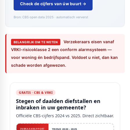
Check de cijfers van úw buurt →
Bron: CBS open data 2025 · automatisch ververst
Verzekeraars eisen vanaf
BELANGRIJK OM TE WETEN
VRKI-risicoklasse 2 een conform alarmsysteem —
voor woning én bedrijfspand. Voldoet u niet, dan kan
schade worden afgewezen.