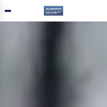
Home
›
Beveiliging
›
Zuid-Holland
›
Sliedrecht