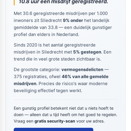
10.8 uur een misdrijf geregistreerd.
Met 30.6 geregistreerde misdrijven per 1.000
inwoners zit Sliedrecht
9% onder
het landelijk
gemiddelde van 33.8 — een duidelijk gunstiger
profiel dan elders in Nederland.
Sinds 2020 is het aantal geregistreerde
misdrijven in Sliedrecht met
5% gestegen
. Een
trend die in veel grote steden zichtbaar is.
De grootste categorie:
vermogensdelicten
—
375 registraties, ofwel
46% van alle gemelde
misdrijven
. Precies de risico's waar moderne
beveiliging effectief tegen werkt.
Een gunstig profiel betekent niet dat u niets hoeft te
doen — alleen dat u tijd heeft om het goed te regelen.
Vraag een
gratis security-scan
voor uw adres.