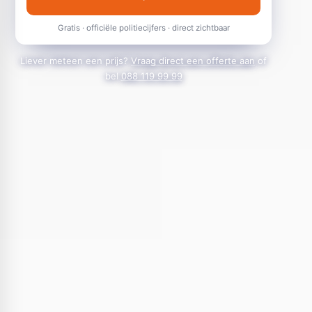
Gratis · officiële politiecijfers · direct zichtbaar
Liever meteen een prijs?
Vraag direct een offerte aan
of
bel
088 119 99 99