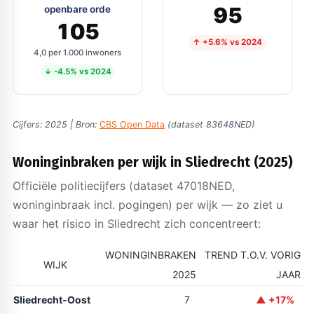
95
openbare orde
105
↑ +5.6% vs 2024
4,0 per 1.000 inwoners
↓ -4.5% vs 2024
Cijfers: 2025 | Bron:
CBS Open Data
(dataset 83648NED)
Woninginbraken per wijk in Sliedrecht (2025)
Officiële politiecijfers (dataset 47018NED,
woninginbraak incl. pogingen) per wijk — zo ziet u
waar het risico in Sliedrecht zich concentreert:
WONINGINBRAKEN
TREND T.O.V. VORIG
WIJK
2025
JAAR
Sliedrecht-Oost
7
▲ +17%