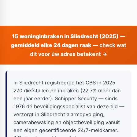
15 woninginbraken in Sliedrecht (2025) —
gemiddeld elke 24 dagen raak
— check wat
dit voor úw adres betekent →
In Sliedrecht registreerde het CBS in 2025
270 diefstallen en inbraken (22,7% meer dan
een jaar eerder). Schipper Security — sinds
1976 dé beveiligingsspecialist van deze tijd —
verzorgt in Sliedrecht alarmopvolging,
camerabewaking en objectbeveiliging vanuit
een eigen gecertificeerde 24/7-meldkamer.