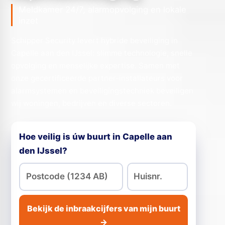
Meldkamer 24/7, alarmopvolging en lokale
inzet
Schipper Security levert hybride beveiliging in
Capelle aan den IJssel: slimme technologie, snelle
opvolging en menselijke expertise. Samen met
onze gecertificeerde partner-installateurs voor
alarmsystemen en beveiligingstechniek beveiligen
wij woningen, bedrijven en diverse sectoren.
Hoe veilig is úw buurt in Capelle aan
den IJssel?
Bekijk de inbraakcijfers van mijn buurt
→