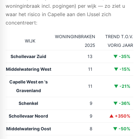
woninginbraak incl. pogingen) per wijk — zo ziet u
waar het risico in Capelle aan den IJssel zich
concentreert:
WONINGINBRAKEN
TREND T.O.V.
WIJK
2025
VORIG JAAR
Schollevaar Zuid
13
▼ -35%
Middelwatering West
11
▼ -15%
Capelle West en 's
11
▼ -21%
Gravenland
Schenkel
9
▼ -36%
Schollevaar Noord
9
▲ +350%
Middelwatering Oost
8
▼ -50%