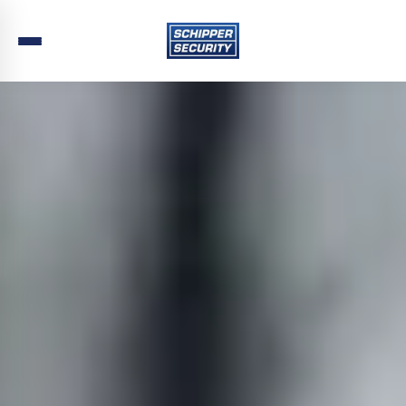
Home
›
Beveiliging
›
Zuid-Holland
›
Capelle aan den IJssel