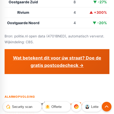
Oostgaarde Zuid
8
▼ -27%
Rivium
4
▲ +300%
Oostgaarde Noord
4
▼ -20%
Bron: politie.nl open data (47018NED), automatisch ververst.
Wijkindeling: CBS.
Wat betekent dit voor úw straat? Doe de
gratis postcodecheck →
ALARMOPVOLGING
Alarmopvolging in
Capelle aan
Security scan
Offerte
Lotte
den IJssel