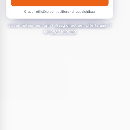
Gratis · officiële politiecijfers · direct zichtbaar
Liever meteen een prijs?
Vraag direct een offerte aan
of
bel
088 119 99 99