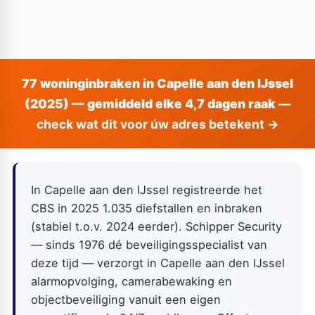
77 woninginbraken in Capelle aan den IJssel
(2025) — gemiddeld elke 4,7 dagen raak
—
check wat dit voor úw adres betekent →
In Capelle aan den IJssel registreerde het
CBS in 2025 1.035 diefstallen en inbraken
(stabiel t.o.v. 2024 eerder). Schipper Security
— sinds 1976 dé beveiligingsspecialist van
deze tijd — verzorgt in Capelle aan den IJssel
alarmopvolging, camerabewaking en
objectbeveiliging vanuit een eigen