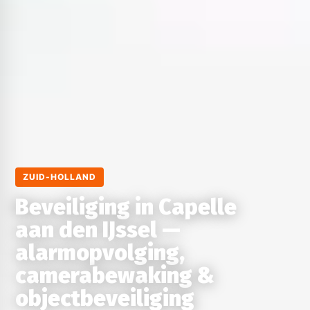
ZUID-HOLLAND
Beveiliging in Capelle
aan den IJssel —
alarmopvolging,
camerabewaking &
objectbeveiliging