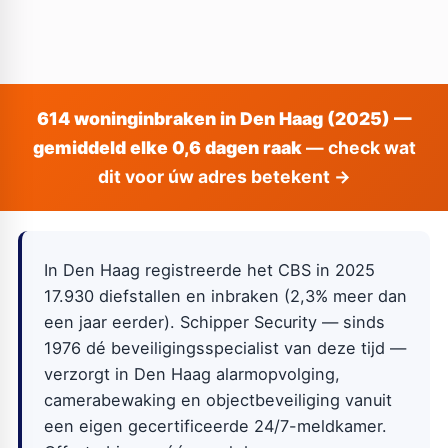
614 woninginbraken in Den Haag (2025) —
gemiddeld elke 0,6 dagen raak
— check wat
dit voor úw adres betekent →
In Den Haag registreerde het CBS in 2025
17.930 diefstallen en inbraken (2,3% meer dan
een jaar eerder). Schipper Security — sinds
1976 dé beveiligingsspecialist van deze tijd —
verzorgt in Den Haag alarmopvolging,
camerabewaking en objectbeveiliging vanuit
een eigen gecertificeerde 24/7-meldkamer.