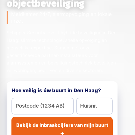
objectbeveiliging
Meldkamer 24/7, alarmopvolging en lokale
inzet
Schipper Security levert hybride beveiliging in Den
Haag: slimme technologie, snelle opvolging en
menselijke expertise. Samen met onze
gecertificeerde partner-installateurs voor
alarmsystemen en beveiligingstechniek beveiligen
wij woningen, bedrijven en diverse sectoren.
Hoe veilig is úw buurt in Den Haag?
Bekijk de inbraakcijfers van mijn buurt
→