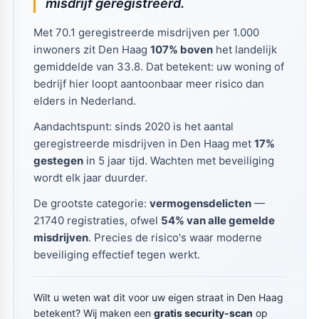
misdrijf geregistreerd.
Met 70.1 geregistreerde misdrijven per 1.000
inwoners zit Den Haag
107% boven
het landelijk
gemiddelde van 33.8. Dat betekent: uw woning of
bedrijf hier loopt aantoonbaar meer risico dan
elders in Nederland.
Aandachtspunt: sinds 2020 is het aantal
geregistreerde misdrijven in Den Haag met
17%
gestegen
in 5 jaar tijd. Wachten met beveiliging
wordt elk jaar duurder.
De grootste categorie:
vermogensdelicten
—
21740 registraties, ofwel
54% van alle gemelde
misdrijven
. Precies de risico's waar moderne
beveiliging effectief tegen werkt.
Wilt u weten wat dit voor uw eigen straat in Den Haag
betekent? Wij maken een
gratis security-scan
op