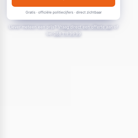
Gratis · officiële politiecijfers · direct zichtbaar
Liever meteen een prijs?
Vraag direct een offerte aan
of
bel
088 119 99 99