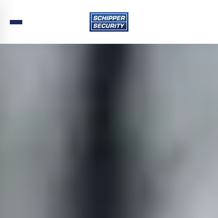
Home
›
Beveiliging
›
Zuid-Holland
›
Den Haag