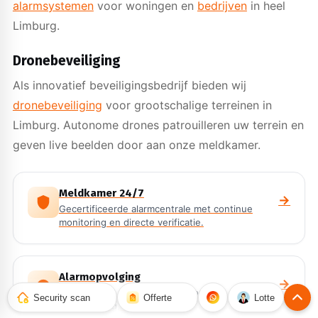
alarmsystemen
voor woningen en
bedrijven
in heel
Limburg.
Dronebeveiliging
Als innovatief beveiligingsbedrijf bieden wij
dronebeveiliging
voor grootschalige terreinen in
Limburg. Autonome drones patrouilleren uw terrein en
geven live beelden door aan onze meldkamer.
Meldkamer 24/7
→
Gecertificeerde alarmcentrale met continue
monitoring en directe verificatie.
Alarmopvolging
→
Directe inzet van een professional bij
Security scan
Offerte
Lotte
alarmmelding, 24 uur per dag.