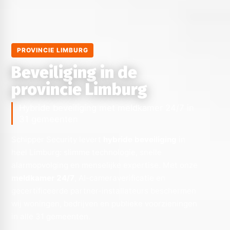
PROVINCIE LIMBURG
Beveiliging in de
provincie Limburg
Hybride beveiliging met meldkamer 24/7 in
31 gemeenten
Schipper Security levert
hybride beveiliging
in
heel Limburg: slimme technologie, snelle
alarmopvolging en menselijke expertise. Met onze
meldkamer 24/7
, AI-cameraverificatie en
gecertificeerde partner-installateurs beschermen
wij woningen, bedrijven en publieke voorzieningen
in alle 31 gemeenten.