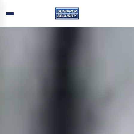
Home
›
Beveiliging
›
Limburg