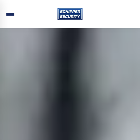
Home
›
Beveiliging
›
Limburg
›
Valkenburg aan de Geul