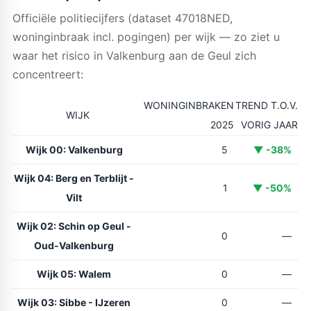
Officiële politiecijfers (dataset 47018NED,
woninginbraak incl. pogingen) per wijk — zo ziet u
waar het risico in Valkenburg aan de Geul zich
concentreert:
WONINGINBRAKEN
TREND T.O.V.
WIJK
2025
VORIG JAAR
Wijk 00: Valkenburg
5
▼ -38%
Wijk 04: Berg en Terblijt -
1
▼ -50%
Vilt
Wijk 02: Schin op Geul -
0
—
Oud-Valkenburg
Wijk 05: Walem
0
—
Wijk 03: Sibbe - IJzeren
0
—