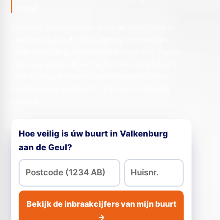
inzet
Schipper Security levert hybride beveiliging in
Valkenburg aan de Geul: slimme technologie,
snelle opvolging en menselijke expertise. Samen
met onze gecertificeerde partner-installateurs
voor alarmsystemen en beveiligingstechniek
beveiligen wij woningen, bedrijven en diverse
sectoren.
Hoe veilig is úw buurt in Valkenburg
aan de Geul?
Bekijk de inbraakcijfers van mijn buurt
→