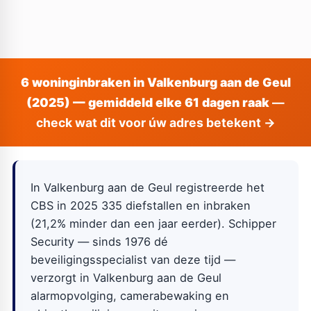
6 woninginbraken in Valkenburg aan de Geul
(2025) — gemiddeld elke 61 dagen raak
—
check wat dit voor úw adres betekent →
In Valkenburg aan de Geul registreerde het
CBS in 2025 335 diefstallen en inbraken
(21,2% minder dan een jaar eerder). Schipper
Security — sinds 1976 dé
beveiligingsspecialist van deze tijd —
verzorgt in Valkenburg aan de Geul
alarmopvolging, camerabewaking en