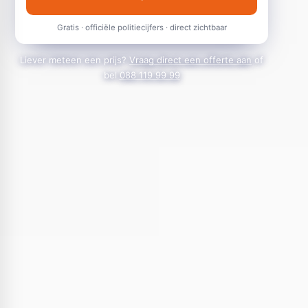
Gratis · officiële politiecijfers · direct zichtbaar
Liever meteen een prijs?
Vraag direct een offerte aan
of
bel
088 119 99 99