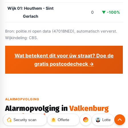
Wijk 01: Houthem - Sint
0
▼ -100%
Gerlach
Bron: politie.nl open data (47018NED), automatisch ververst.
Wijkindeling: CBS.
Wat betekent dit voor úw straat? Doe de
gratis postcodecheck →
ALARMOPVOLGING
Alarmopvolging in
Valkenburg
aan de Geul
Security scan
Offerte
Lotte