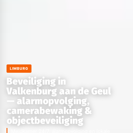
LIMBURG
Beveiliging in
Valkenburg aan de Geul
— alarmopvolging,
camerabewaking &
objectbeveiliging
Meldkamer 24/7, alarmopvolging en lokale