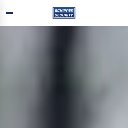
Home
›
Beveiliging
›
Limburg
›
Gennep