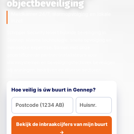
objectbeveiliging
Meldkamer 24/7, alarmopvolging en lokale
inzet
Schipper Security levert hybride beveiliging in
Gennep: slimme technologie, snelle opvolging en
menselijke expertise. Samen met onze
gecertificeerde partner-installateurs voor
alarmsystemen en beveiligingstechniek beveiligen
wij woningen, bedrijven en diverse sectoren.
Hoe veilig is úw buurt in Gennep?
Bekijk de inbraakcijfers van mijn buurt
→