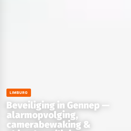
LIMBURG
Beveiliging in Gennep —
alarmopvolging,
camerabewaking &