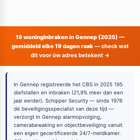
19 woninginbraken in Gennep (2025) —
gemiddeld elke 19 dagen raak
— check wat
dit voor úw adres betekent →
In Gennep registreerde het CBS in 2025 195
diefstallen en inbraken (21,9% meer dan een
jaar eerder). Schipper Security — sinds 1976
dé beveiligingsspecialist van deze tijd —
verzorgt in Gennep alarmopvolging,
camerabewaking en objectbeveiliging vanuit
een eigen gecertificeerde 24/7-meldkamer.