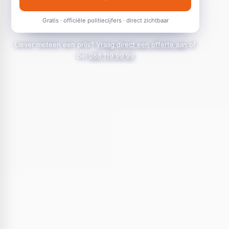
Gratis · officiële politiecijfers · direct zichtbaar
Liever meteen een prijs?
Vraag direct een offerte aan
of
bel
088 119 99 99