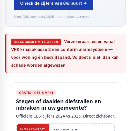
Check de cijfers van úw buurt →
Bron: CBS open data 2025 · automatisch ververst
Verzekeraars eisen vanaf
BELANGRIJK OM TE WETEN
VRKI-risicoklasse 2 een conform alarmsysteem —
voor woning én bedrijfspand. Voldoet u niet, dan kan
schade worden afgewezen.