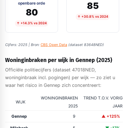
85
openbare orde
80
↑ +30.8% vs 2024
↑ +14.3% vs 2024
Cijfers: 2025 | Bron:
CBS Open Data
(dataset 83648NED)
Woninginbraken per wijk in Gennep (2025)
Officiële politiecijfers (dataset 47018NED,
woninginbraak incl. pogingen) per wijk — zo ziet u
waar het risico in Gennep zich concentreert:
WONINGINBRAKEN
TREND T.O.V. VORIG
WIJK
2025
JAAR
Gennep
9
▲ +125%
Milsbeek
5
▼ -17%