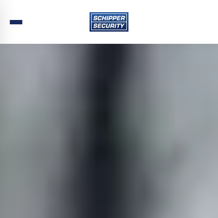
Home
›
Beveiliging
›
Noord-Holland