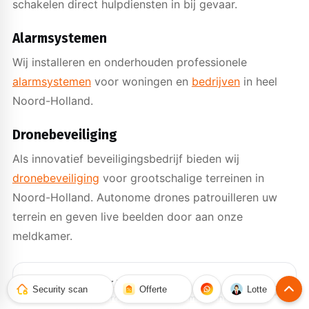
schakelen direct hulpdiensten in bij gevaar.
Alarmsystemen
Wij installeren en onderhouden professionele
alarmsystemen
voor woningen en
bedrijven
in heel
Noord-Holland.
Dronebeveiliging
Als innovatief beveiligingsbedrijf bieden wij
dronebeveiliging
voor grootschalige terreinen in
Noord-Holland. Autonome drones patrouilleren uw
terrein en geven live beelden door aan onze
meldkamer.
Meldkamer 24/7
→
Security scan
Offerte
Lotte
Gecertificeerde alarmcentrale met continue