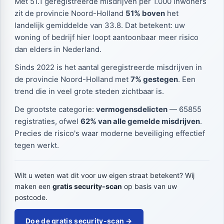
Met 51.1 geregistreerde misdrijven per 1.000 inwoners
zit de provincie Noord-Holland
51% boven
het
landelijk gemiddelde van 33.8. Dat betekent: uw
woning of bedrijf hier loopt aantoonbaar meer risico
dan elders in Nederland.
Sinds 2022 is het aantal geregistreerde misdrijven in
de provincie Noord-Holland met
7% gestegen
. Een
trend die in veel grote steden zichtbaar is.
De grootste categorie:
vermogensdelicten
— 65855
registraties, ofwel
62% van alle gemelde misdrijven
.
Precies de risico's waar moderne beveiliging effectief
tegen werkt.
Wilt u weten wat dit voor uw eigen straat betekent? Wij
maken een
gratis security-scan
op basis van uw
postcode.
Doe de gratis security-scan →