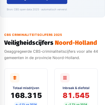
Bron: CBS open data 2025 · automatisch ververst
CBS CRIMINALITEITSCIJFERS 2025
Veiligheidscijfers
Noord-Holland
Geaggregeerde CBS-criminaliteitscijfers voor alle 44
gemeenten in de provincie Noord-Holland.
Totaal misdrijven
Inbraak & diefstal
168.315
81.545
→ -1.1% vs 2024
↓ -2.7% vs 2024