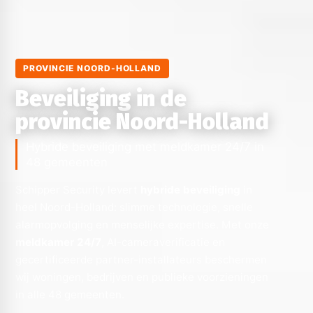
PROVINCIE NOORD-HOLLAND
Beveiliging in de
provincie Noord-Holland
Hybride beveiliging met meldkamer 24/7 in
48 gemeenten
Schipper Security levert
hybride beveiliging
in
heel Noord-Holland: slimme technologie, snelle
alarmopvolging en menselijke expertise. Met onze
meldkamer 24/7
, AI-cameraverificatie en
gecertificeerde partner-installateurs beschermen
wij woningen, bedrijven en publieke voorzieningen
in alle 48 gemeenten.