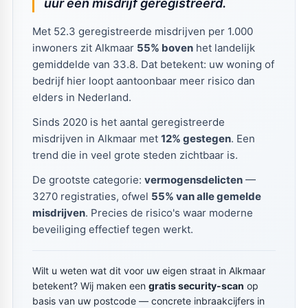
uur een misdrijf geregistreerd.
Met 52.3 geregistreerde misdrijven per 1.000
inwoners zit Alkmaar
55% boven
het landelijk
gemiddelde van 33.8. Dat betekent: uw woning of
bedrijf hier loopt aantoonbaar meer risico dan
elders in Nederland.
Sinds 2020 is het aantal geregistreerde
misdrijven in Alkmaar met
12% gestegen
. Een
trend die in veel grote steden zichtbaar is.
De grootste categorie:
vermogensdelicten
—
3270 registraties, ofwel
55% van alle gemelde
misdrijven
. Precies de risico's waar moderne
beveiliging effectief tegen werkt.
Wilt u weten wat dit voor uw eigen straat in Alkmaar
betekent? Wij maken een
gratis security-scan
op
basis van uw postcode — concrete inbraakcijfers in