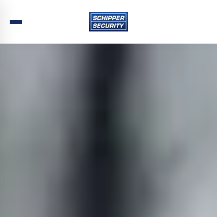
Home
›
Beveiliging
›
Noord-Holland
›
Alkmaar