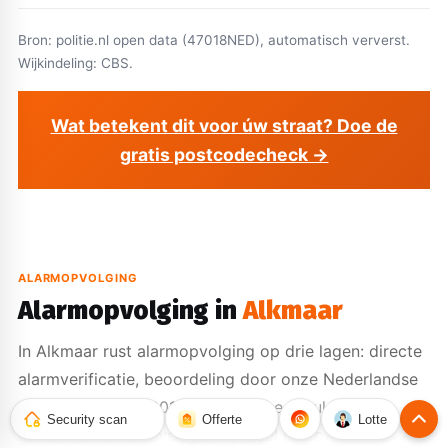
Bron: politie.nl open data (47018NED), automatisch ververst.
Wijkindeling: CBS.
Wat betekent dit voor úw straat? Doe de
gratis postcodecheck →
ALARMOPVOLGING
Alarmopvolging in
Alkmaar
In Alkmaar rust alarmopvolging op drie lagen: directe
alarmverificatie, beoordeling door onze Nederlandse
meldkamer (PAC 00157) en fysieke uitruk van een
Security scan
Offerte
Lotte
gecertificeerde beveiliger bij reëel risico.