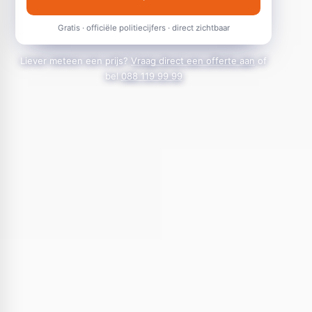
Gratis · officiële politiecijfers · direct zichtbaar
Liever meteen een prijs?
Vraag direct een offerte aan
of
bel
088 119 99 99