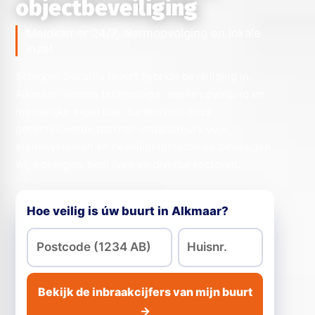
objectbeveiliging
Meldkamer 24/7, alarmopvolging en lokale
inzet
Schipper Security levert hybride beveiliging in
Alkmaar: slimme technologie, snelle opvolging en
menselijke expertise. Samen met onze
gecertificeerde partner-installateurs voor
alarmsystemen en beveiligingstechniek beveiligen
wij woningen, bedrijven en diverse sectoren.
Hoe veilig is úw buurt in Alkmaar?
Bekijk de inbraakcijfers van mijn buurt
→