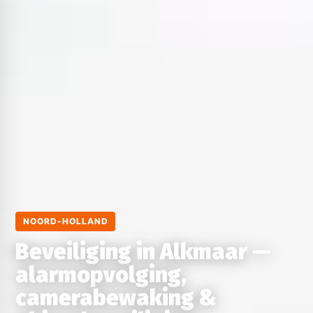
NOORD-HOLLAND
Beveiliging in Alkmaar —
alarmopvolging,
camerabewaking &