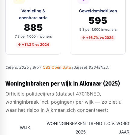
Vernieling &
Geweldsmisdrijven
595
openbare orde
885
5,3 per 1.000 inwoners
7,8 per 1.000 inwoners
↑ +16.7% vs 2024
↑ +11.3% vs 2024
Cijfers: 2025 | Bron:
CBS Open Data
(dataset 83648NED)
Woninginbraken per wijk in Alkmaar (2025)
Officiële politiecijfers (dataset 47018NED,
woninginbraak incl. pogingen) per wijk — zo ziet u
waar het risico in Alkmaar zich concentreert:
WONINGINBRAKEN
TREND T.O.V. VORIG
WIJK
2025
JAAR