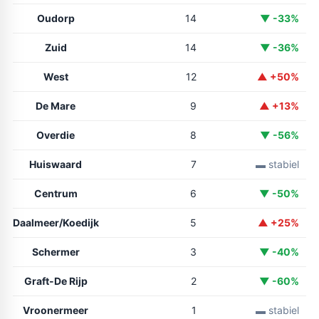
Oudorp
14
▼ -33%
Zuid
14
▼ -36%
West
12
▲ +50%
De Mare
9
▲ +13%
Overdie
8
▼ -56%
Huiswaard
7
▬ stabiel
Centrum
6
▼ -50%
Daalmeer/Koedijk
5
▲ +25%
Schermer
3
▼ -40%
Graft-De Rijp
2
▼ -60%
Vroonermeer
1
▬ stabiel