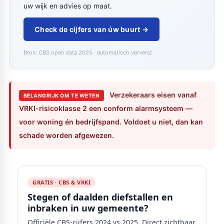
uw wijk en advies op maat.
Check de cijfers van úw buurt →
Bron: CBS open data 2025 · automatisch ververst
Verzekeraars eisen vanaf
BELANGRIJK OM TE WETEN
VRKI-risicoklasse 2 een conform alarmsysteem —
voor woning én bedrijfspand. Voldoet u niet, dan kan
schade worden afgewezen.