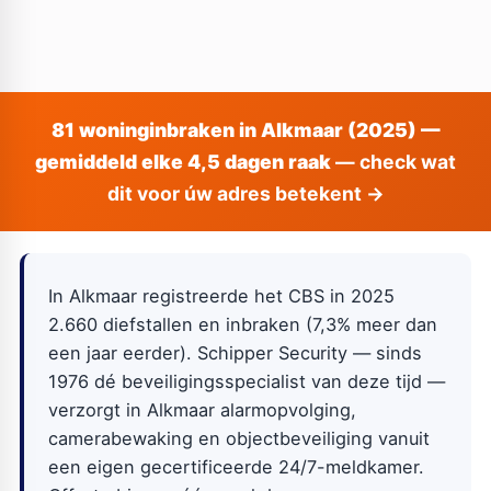
81 woninginbraken in Alkmaar (2025) —
gemiddeld elke 4,5 dagen raak
— check wat
dit voor úw adres betekent →
In Alkmaar registreerde het CBS in 2025
2.660 diefstallen en inbraken (7,3% meer dan
een jaar eerder). Schipper Security — sinds
1976 dé beveiligingsspecialist van deze tijd —
verzorgt in Alkmaar alarmopvolging,
camerabewaking en objectbeveiliging vanuit
een eigen gecertificeerde 24/7-meldkamer.