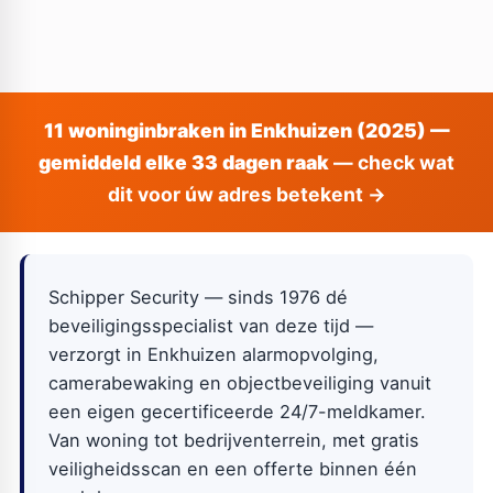
11 woninginbraken in Enkhuizen (2025) —
gemiddeld elke 33 dagen raak
— check wat
dit voor úw adres betekent →
Schipper Security — sinds 1976 dé
beveiligingsspecialist van deze tijd —
verzorgt in Enkhuizen alarmopvolging,
camerabewaking en objectbeveiliging vanuit
een eigen gecertificeerde 24/7-meldkamer.
Van woning tot bedrijventerrein, met gratis
veiligheidsscan en een offerte binnen één