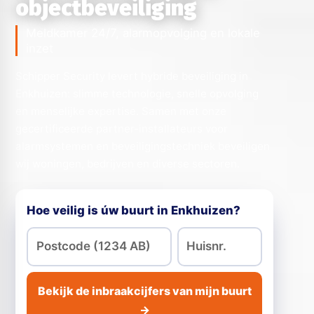
objectbeveiliging
Meldkamer 24/7, alarmopvolging en lokale
inzet
Schipper Security levert hybride beveiliging in
Enkhuizen: slimme technologie, snelle opvolging
en menselijke expertise. Samen met onze
gecertificeerde partner-installateurs voor
alarmsystemen en beveiligingstechniek beveiligen
wij woningen, bedrijven en diverse sectoren.
Hoe veilig is úw buurt in Enkhuizen?
Bekijk de inbraakcijfers van mijn buurt
→