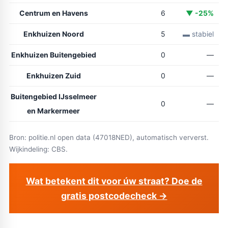
Centrum en Havens
6
▼ -25%
Enkhuizen Noord
5
▬ stabiel
Enkhuizen Buitengebied
0
—
Enkhuizen Zuid
0
—
Buitengebied IJsselmeer
0
—
en Markermeer
Bron: politie.nl open data (47018NED), automatisch ververst.
Wijkindeling: CBS.
Wat betekent dit voor úw straat? Doe de
gratis postcodecheck →