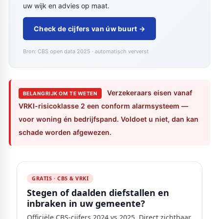
uw wijk en advies op maat.
Check de cijfers van úw buurt →
Bron: CBS open data 2025 · automatisch ververst
Verzekeraars eisen vanaf
BELANGRIJK OM TE WETEN
VRKI-risicoklasse 2 een conform alarmsysteem —
voor woning én bedrijfspand. Voldoet u niet, dan kan
schade worden afgewezen.