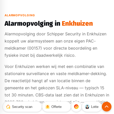
ALARMOPVOLGING
Alarmopvolging in
Enkhuizen
Alarmopvolging door Schipper Security in Enkhuizen
koppelt uw alarmsysteem aan onze eigen PAC-
meldkamer (00157) voor directe beoordeling en
fysieke inzet bij daadwerkelijk risico.
Voor Enkhuizen werken wij met een combinatie van
stationaire surveillance en vaste meldkamer-dekking.
De reactietijd hangt af van locatie binnen de
gemeente en het gekozen SLA-niveau — typisch 15
tot 30 minuten. CBS-data laat zien dat in Enkhuizen in
2025 790 misdrijven geregistreerd zijn — een stijging
Security scan
Offerte
Lotte
van 8,2% ten opzichte van het jaar ervoor.