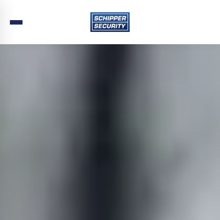
Home
›
Beveiliging
›
Noord-Holland
›
Enkhuizen