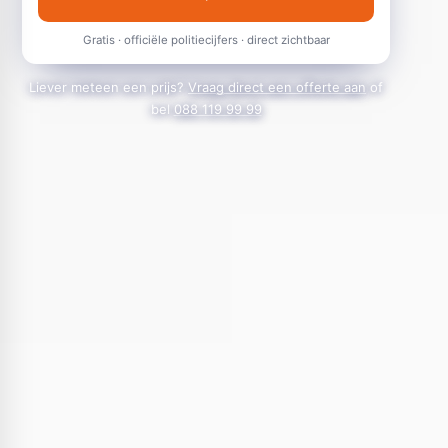
Gratis · officiële politiecijfers · direct zichtbaar
Liever meteen een prijs?
Vraag direct een offerte aan
of
bel
088 119 99 99