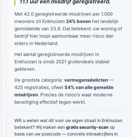
11.1 uur een misdrijf geregistreerd.
Met 42.0 geregistreerde misdrijven per 1.000
inwoners zit Enkhuizen
24% boven
het landelijk
gemiddelde van 33.8. Dat betekent: uw woning of
bedrijf hier loopt aantoonbaar meer risico dan
elders in Nederland.
Het aantal geregistreerde misdrijven in
Enkhuizen is sinds 2021 grotendeels stabiel
gebleven.
De grootste categorie:
vermogensdelicten
—
425 registraties, ofwel
54% van alle gemelde
misdrijven
. Precies de risico's waar moderne
beveiliging effectief tegen werkt.
Wilt u weten wat dit voor uw eigen straat in Enkhuizen
betekent? Wij maken een
gratis security-scan
op
basis van uw postcode — concrete inbraakcijfers in