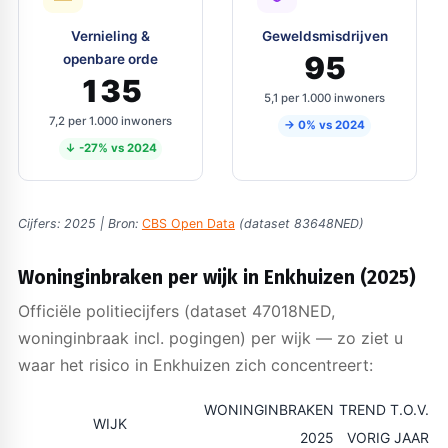
Vernieling &
Geweldsmisdrijven
95
openbare orde
135
5,1 per 1.000 inwoners
7,2 per 1.000 inwoners
→ 0% vs 2024
↓ -27% vs 2024
Cijfers: 2025 | Bron:
CBS Open Data
(dataset 83648NED)
Woninginbraken per wijk in Enkhuizen (2025)
Officiële politiecijfers (dataset 47018NED,
woninginbraak incl. pogingen) per wijk — zo ziet u
waar het risico in Enkhuizen zich concentreert:
WONINGINBRAKEN
TREND T.O.V.
WIJK
2025
VORIG JAAR