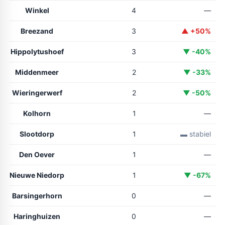
Winkel
4
—
Breezand
3
▲ +50%
Hippolytushoef
3
▼ -40%
Middenmeer
2
▼ -33%
Wieringerwerf
2
▼ -50%
Kolhorn
1
—
Slootdorp
1
▬ stabiel
Den Oever
1
—
Nieuwe Niedorp
1
▼ -67%
Barsingerhorn
0
—
Haringhuizen
0
—