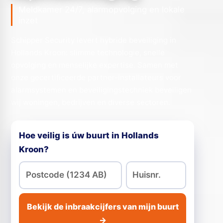
Meldkamer 24/7, alarmopvolging en lokale
inzet
Schipper Security levert hybride beveiliging in
Hollands Kroon: slimme technologie, snelle
opvolging en menselijke expertise. Samen met
onze gecertificeerde partner-installateurs voor
alarmsystemen en beveiligingstechniek beveiligen
wij woningen, bedrijven en diverse sectoren.
Hoe veilig is úw buurt in Hollands
Kroon?
Bekijk de inbraakcijfers van mijn buurt
→