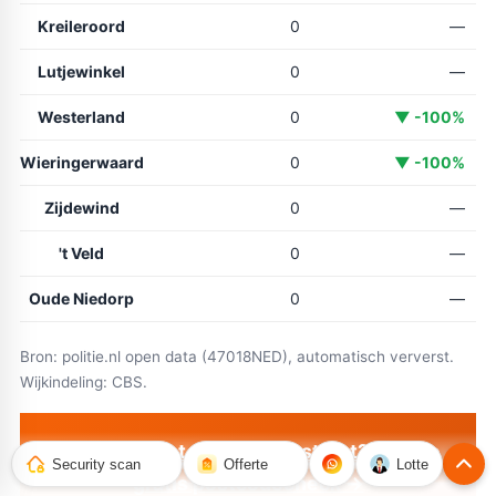
Kreileroord
0
—
Lutjewinkel
0
—
Westerland
0
▼ -100%
Wieringerwaard
0
▼ -100%
Zijdewind
0
—
't Veld
0
—
Oude Niedorp
0
—
Bron: politie.nl open data (47018NED), automatisch ververst.
Wijkindeling: CBS.
Wat betekent dit voor úw straat? Doe de
Security scan
Offerte
Lotte
gratis postcodecheck →