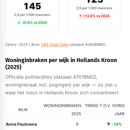
145
2,5 per 1.000 inwoners
2,9 per 1.000 inwoners
↑ +13.6% vs 2024
↓ -21.6% vs 2024
Cijfers: 2025 | Bron:
CBS Open Data
(dataset 83648NED)
Woninginbraken per wijk in Hollands Kroon
(2025)
Officiële politiecijfers (dataset 47018NED,
woninginbraak incl. pogingen) per wijk — zo ziet u
waar het risico in Hollands Kroon zich concentreert:
WONINGINBRAKEN
TREND T.O.V. VORIG
WIJK
2025
JAAR
Anna Paulowna
6
▼ -14%