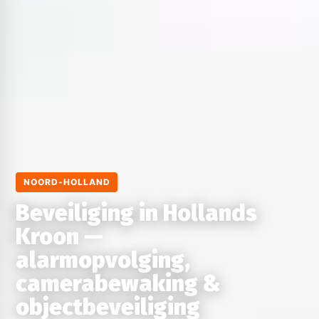
NOORD-HOLLAND
Beveiliging in Hollands
Kroon —
alarmopvolging,
camerabewaking &
objectbeveiliging