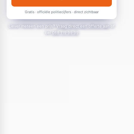
Gratis · officiële politiecijfers · direct zichtbaar
Liever meteen een prijs?
Vraag direct een offerte aan
of
bel
088 119 99 99