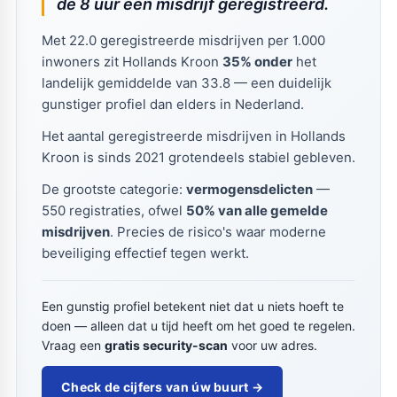
de 8 uur een misdrijf geregistreerd.
Met 22.0 geregistreerde misdrijven per 1.000
inwoners zit Hollands Kroon
35% onder
het
landelijk gemiddelde van 33.8 — een duidelijk
gunstiger profiel dan elders in Nederland.
Het aantal geregistreerde misdrijven in Hollands
Kroon is sinds 2021 grotendeels stabiel gebleven.
De grootste categorie:
vermogensdelicten
—
550 registraties, ofwel
50% van alle gemelde
misdrijven
. Precies de risico's waar moderne
beveiliging effectief tegen werkt.
Een gunstig profiel betekent niet dat u niets hoeft te
doen — alleen dat u tijd heeft om het goed te regelen.
Vraag een
gratis security-scan
voor uw adres.
Check de cijfers van úw buurt →