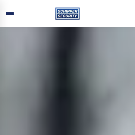
Home
›
Beveiliging
›
Noord-Holland
›
Hollands Kroon