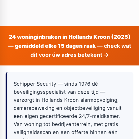
24 woninginbraken in Hollands Kroon (2025)
— gemiddeld elke 15 dagen raak
— check wat
dit voor úw adres betekent →
Schipper Security — sinds 1976 dé
beveiligingsspecialist van deze tijd —
verzorgt in Hollands Kroon alarmopvolging,
camerabewaking en objectbeveiliging vanuit
een eigen gecertificeerde 24/7-meldkamer.
Van woning tot bedrijventerrein, met gratis
veiligheidsscan en een offerte binnen één