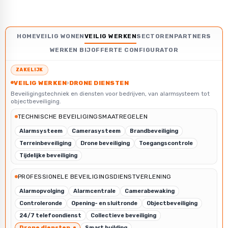
HOME
VEILIG WONEN
VEILIG WERKEN
SECTOREN
PARTNERS
WERKEN BIJ
OFFERTE CONFIGURATOR
ZAKELIJK
VEILIG WERKEN
›
DRONE DIENSTEN
Beveiligingstechniek en diensten voor bedrijven, van alarmsysteem tot
objectbeveiliging.
TECHNISCHE BEVEILIGINGSMAATREGELEN
Alarmsysteem
Camerasysteem
Brandbeveiliging
Terreinbeveiliging
Drone beveiliging
Toegangscontrole
Tijdelijke beveiliging
PROFESSIONELE BEVEILIGINGSDIENSTVERLENING
Alarmopvolging
Alarmcentrale
Camerabewaking
Controleronde
Opening- en sluitronde
Objectbeveiliging
24/7 telefoondienst
Collectieve beveiliging
Drone diensten
Smart building