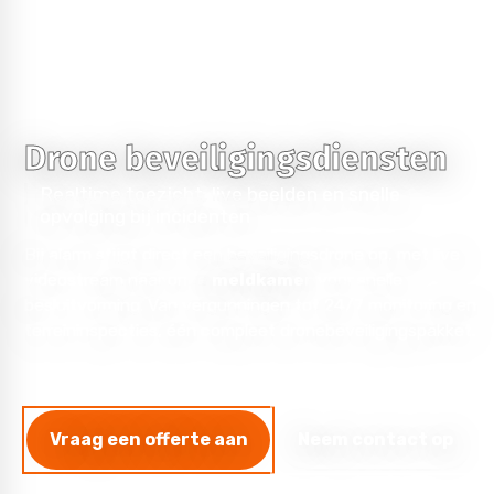
Drone beveiligingsdiensten
Realtime toezicht, live beelden en snelle
opvolging bij incidenten
Bij alarm stijgt direct een beveiligingsdrone op, met live
videostream naar onze
meldkamer
voor snelle
besluitvorming. Van vergunningen tot 24/7 monitoring en
terreininspecties, één compleet dronebeveiligingspakket.
Vraag een offerte aan
Neem contact op