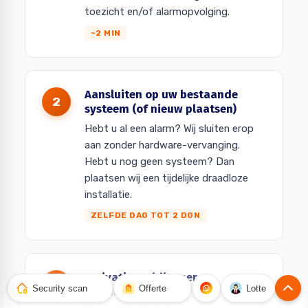
toezicht en/of alarmopvolging.
~2 MIN
Aansluiten op uw bestaande
2
systeem (of nieuw plaatsen)
Hebt u al een alarm? Wij sluiten erop
aan zonder hardware-vervanging.
Hebt u nog geen systeem? Dan
plaatsen wij een tijdelijke draadloze
installatie.
ZELFDE DAG TOT 2 DGN
Activatie meldkamer +
3
Security scan
Offerte
Lotte
alarmopvolging