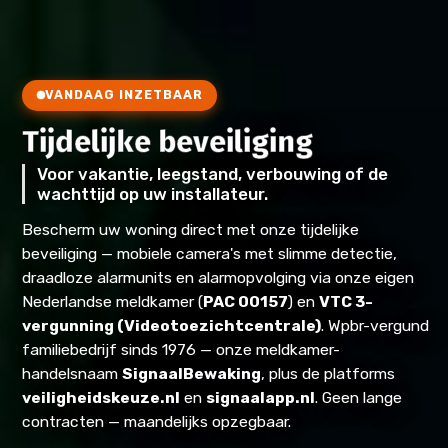
VANDAAG INZETBAAR
Tijdelijke beveiliging
Voor vakantie, leegstand, verbouwing of de
wachttijd op uw installateur.
Bescherm uw woning direct met onze tijdelijke
beveiliging — mobiele camera's met slimme detectie,
draadloze alarmunits en alarmopvolging via onze eigen
Nederlandse meldkamer (
PAC 00157
) en
VTC 3-
vergunning (Videotoezichtcentrale)
. Wpbr-vergund
familiebedrijf sinds 1976 — onze meldkamer-
handelsnaam
SignaalBewaking
, plus de platforms
veiligheidskeuze.nl
en
signaalapp.nl
. Geen lange
contracten — maandelijks opzegbaar.