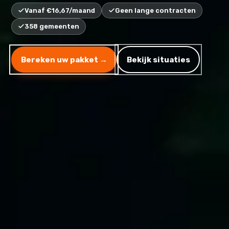
Vanaf €16,67/maand
Geen lange contracten
358 gemeenten
Bereken uw pakket →
Bekijk situaties