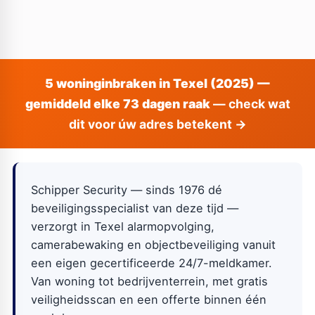
5 woninginbraken in Texel (2025) —
gemiddeld elke 73 dagen raak
— check wat
dit voor úw adres betekent →
Schipper Security — sinds 1976 dé
beveiligingsspecialist van deze tijd —
verzorgt in Texel alarmopvolging,
camerabewaking en objectbeveiliging vanuit
een eigen gecertificeerde 24/7-meldkamer.
Van woning tot bedrijventerrein, met gratis
veiligheidsscan en een offerte binnen één