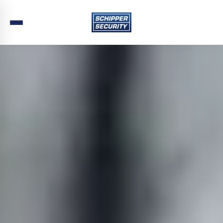
Home
›
Beveiliging
›
Noord-Holland
›
Texel