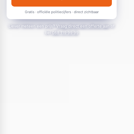
Gratis · officiële politiecijfers · direct zichtbaar
Liever meteen een prijs?
Vraag direct een offerte aan
of
bel
088 119 99 99