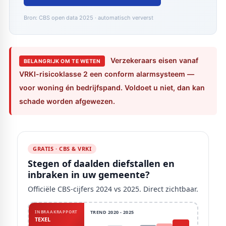
Bron: CBS open data 2025 · automatisch ververst
Verzekeraars eisen vanaf
BELANGRIJK OM TE WETEN
VRKI-risicoklasse 2 een conform alarmsysteem —
voor woning én bedrijfspand. Voldoet u niet, dan kan
schade worden afgewezen.