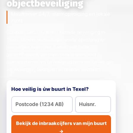
objectbeveiliging
Meldkamer 24/7, alarmopvolging en lokale
inzet
Schipper Security levert hybride beveiliging in
Texel: slimme technologie, snelle opvolging en
menselijke expertise. Samen met onze
gecertificeerde partner-installateurs voor
alarmsystemen en beveiligingstechniek beveiligen
wij woningen, bedrijven en diverse sectoren.
Hoe veilig is úw buurt in Texel?
Bekijk de inbraakcijfers van mijn buurt
→