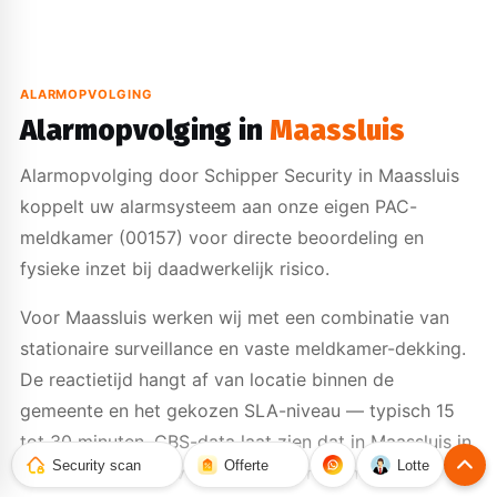
ALARMOPVOLGING
Alarmopvolging in
Maassluis
Alarmopvolging door Schipper Security in Maassluis
koppelt uw alarmsysteem aan onze eigen PAC-
meldkamer (00157) voor directe beoordeling en
fysieke inzet bij daadwerkelijk risico.
Voor Maassluis werken wij met een combinatie van
stationaire surveillance en vaste meldkamer-dekking.
De reactietijd hangt af van locatie binnen de
gemeente en het gekozen SLA-niveau — typisch 15
tot 30 minuten. CBS-data laat zien dat in Maassluis in
Security scan
Offerte
Lotte
2025 1.230 misdrijven geregistreerd zijn —