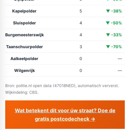
Kapelpolder
5
▼ -38%
Sluispolder
4
▼ -50%
Burgemeesterswijk
4
▼ -33%
Taanschuurpolder
3
▼ -70%
Aalkeetpolder
0
—
Wilgenrijk
0
—
Bron: politie.nl open data (47018NED), automatisch ververst.
Wijkindeling: CBS.
Wat betekent dit voor úw straat? Doe de
gratis postcodecheck →