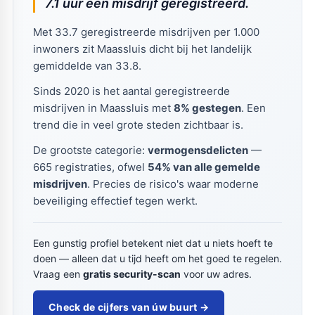
7.1 uur een misdrijf geregistreerd.
Met 33.7 geregistreerde misdrijven per 1.000
inwoners zit Maassluis dicht bij het landelijk
gemiddelde van 33.8.
Sinds 2020 is het aantal geregistreerde
misdrijven in Maassluis met
8% gestegen
. Een
trend die in veel grote steden zichtbaar is.
De grootste categorie:
vermogensdelicten
—
665 registraties, ofwel
54% van alle gemelde
misdrijven
. Precies de risico's waar moderne
beveiliging effectief tegen werkt.
Een gunstig profiel betekent niet dat u niets hoeft te
doen — alleen dat u tijd heeft om het goed te regelen.
Vraag een
gratis security-scan
voor uw adres.
Check de cijfers van úw buurt →