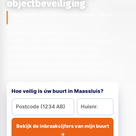
objectbeveiliging
Meldkamer 24/7, alarmopvolging en lokale
inzet
Schipper Security levert hybride beveiliging in
Maassluis: slimme technologie, snelle opvolging
en menselijke expertise. Samen met onze
gecertificeerde partner-installateurs voor
alarmsystemen en beveiligingstechniek beveiligen
wij woningen, bedrijven en diverse sectoren.
Hoe veilig is úw buurt in Maassluis?
Bekijk de inbraakcijfers van mijn buurt
→