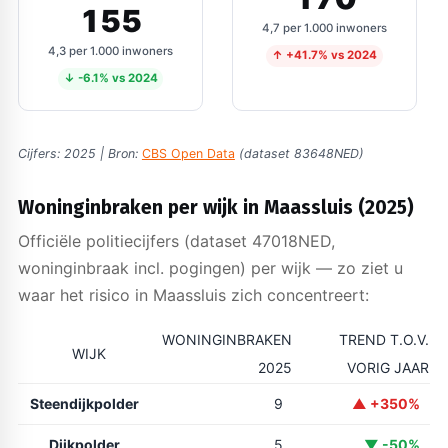
155
4,7 per 1.000 inwoners
4,3 per 1.000 inwoners
↑ +41.7% vs 2024
↓ -6.1% vs 2024
Cijfers: 2025 | Bron:
CBS Open Data
(dataset 83648NED)
Woninginbraken per wijk in Maassluis (2025)
Officiële politiecijfers (dataset 47018NED,
woninginbraak incl. pogingen) per wijk — zo ziet u
waar het risico in Maassluis zich concentreert:
WONINGINBRAKEN
TREND T.O.V.
WIJK
2025
VORIG JAAR
Steendijkpolder
9
▲ +350%
Dijkpolder
5
▼ -50%