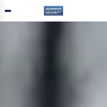
Home
›
Beveiliging
›
Zuid-Holland
›
Maassluis