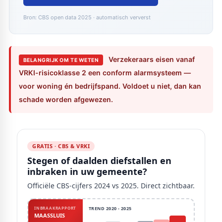
Bron: CBS open data 2025 · automatisch ververst
Verzekeraars eisen vanaf
BELANGRIJK OM TE WETEN
VRKI-risicoklasse 2 een conform alarmsysteem —
voor woning én bedrijfspand. Voldoet u niet, dan kan
schade worden afgewezen.