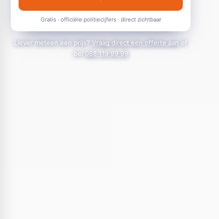
Gratis · officiële politiecijfers · direct zichtbaar
Liever meteen een prijs?
Vraag direct een offerte aan
of
bel
088 119 99 99