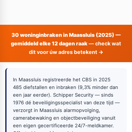
30 woninginbraken in Maassluis (2025) —
gemiddeld elke 12 dagen raak
— check wat
dit voor úw adres betekent →
In Maassluis registreerde het CBS in 2025
485 diefstallen en inbraken (9,3% minder dan
een jaar eerder). Schipper Security — sinds
1976 dé beveiligingsspecialist van deze tijd —
verzorgt in Maassluis alarmopvolging,
camerabewaking en objectbeveiliging vanuit
een eigen gecertificeerde 24/7-meldkamer.