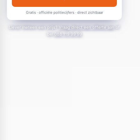
Gratis · officiële politiecijfers · direct zichtbaar
Liever meteen een prijs?
Vraag direct een offerte aan
of
bel
088 119 99 99