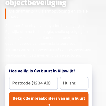
objectbeveiliging
Meldkamer 24/7, alarmopvolging en lokale
inzet
Schipper Security levert hybride beveiliging in
Rijswijk: slimme technologie, snelle opvolging en
menselijke expertise. Samen met onze
gecertificeerde partner-installateurs voor
alarmsystemen en beveiligingstechniek beveiligen
wij woningen, bedrijven en diverse sectoren.
Hoe veilig is úw buurt in Rijswijk?
Bekijk de inbraakcijfers van mijn buurt
→