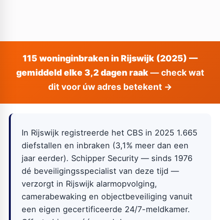
115 woninginbraken in Rijswijk (2025) —
gemiddeld elke 3,2 dagen raak
— check wat
dit voor úw adres betekent →
In Rijswijk registreerde het CBS in 2025 1.665
diefstallen en inbraken (3,1% meer dan een
jaar eerder). Schipper Security — sinds 1976
dé beveiligingsspecialist van deze tijd —
verzorgt in Rijswijk alarmopvolging,
camerabewaking en objectbeveiliging vanuit
een eigen gecertificeerde 24/7-meldkamer.