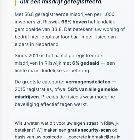
uur een misdrijf geregistreerd.
Met 56.8 geregistreerde misdrijven per 1.000
inwoners zit Rijswijk
68% boven
het landelijk
gemiddelde van 33.8. Dat betekent: uw woning of
bedrijf hier loopt aantoonbaar meer risico dan
elders in Nederland.
Sinds 2020 is het aantal geregistreerde
misdrijven in Rijswijk met
6% gedaald
— een
lichte maar duidelijke verbetering.
De grootste categorie:
vermogensdelicten
—
2015 registraties, ofwel
58% van alle gemelde
misdrijven
. Precies de risico's waar moderne
beveiliging effectief tegen werkt.
Wilt u weten wat dit voor uw eigen straat in Rijswijk
betekent? Wij maken een
gratis security-scan
op
basis van uw postcode — concrete inbraakcijfers in