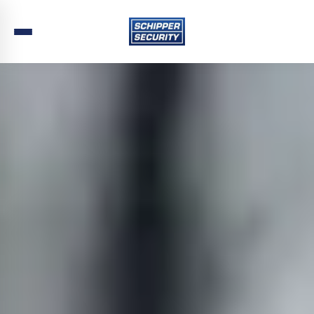
Home
›
Beveiliging
›
Zuid-Holland
›
Rijswijk