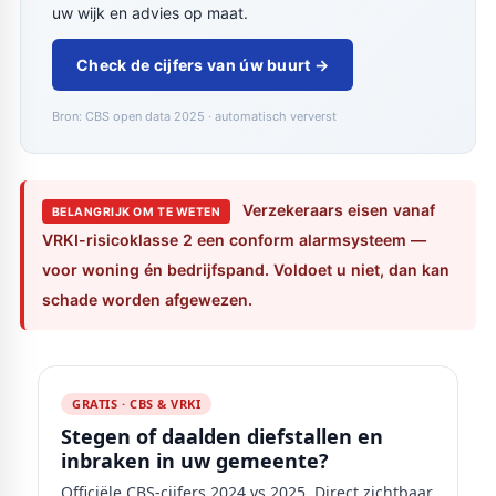
uw wijk en advies op maat.
Check de cijfers van úw buurt →
Bron: CBS open data 2025 · automatisch ververst
Verzekeraars eisen vanaf
BELANGRIJK OM TE WETEN
VRKI-risicoklasse 2 een conform alarmsysteem —
voor woning én bedrijfspand. Voldoet u niet, dan kan
schade worden afgewezen.