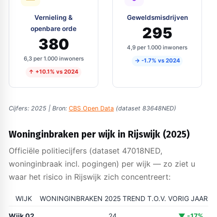
Vernieling &
Geweldsmisdrijven
295
openbare orde
380
4,9 per 1.000 inwoners
6,3 per 1.000 inwoners
→ -1.7% vs 2024
↑ +10.1% vs 2024
Cijfers: 2025 | Bron:
CBS Open Data
(dataset 83648NED)
Woninginbraken per wijk in Rijswijk (2025)
Officiële politiecijfers (dataset 47018NED,
woninginbraak incl. pogingen) per wijk — zo ziet u
waar het risico in Rijswijk zich concentreert:
WIJK
WONINGINBRAKEN 2025
TREND T.O.V. VORIG JAAR
Wijk 02
24
▼ -17%