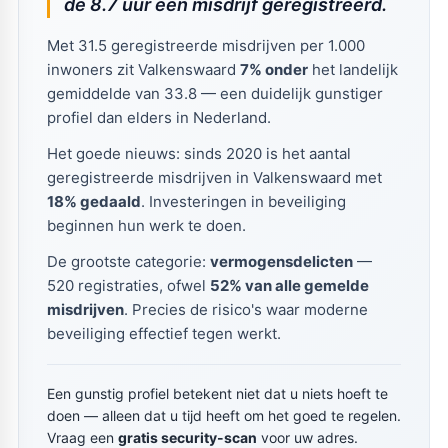
de 8.7 uur een misdrijf geregistreerd.
Met 31.5 geregistreerde misdrijven per 1.000
inwoners zit Valkenswaard
7% onder
het landelijk
gemiddelde van 33.8 — een duidelijk gunstiger
profiel dan elders in Nederland.
Het goede nieuws: sinds 2020 is het aantal
geregistreerde misdrijven in Valkenswaard met
18% gedaald
. Investeringen in beveiliging
beginnen hun werk te doen.
De grootste categorie:
vermogensdelicten
—
520 registraties, ofwel
52% van alle gemelde
misdrijven
. Precies de risico's waar moderne
beveiliging effectief tegen werkt.
Een gunstig profiel betekent niet dat u niets hoeft te
doen — alleen dat u tijd heeft om het goed te regelen.
Vraag een
gratis security-scan
voor uw adres.