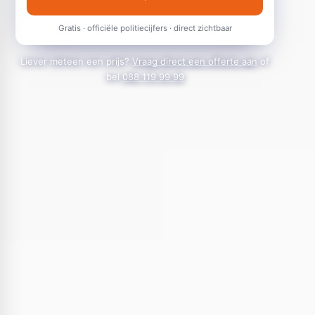
Gratis · officiële politiecijfers · direct zichtbaar
Liever meteen een prijs?
Vraag direct een offerte aan
of
bel
088 119 99 99