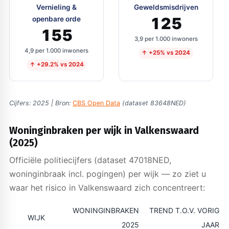
Vernieling &
Geweldsmisdrijven
125
openbare orde
155
3,9 per 1.000 inwoners
4,9 per 1.000 inwoners
↑ +25% vs 2024
↑ +29.2% vs 2024
Cijfers: 2025 | Bron:
CBS Open Data
(dataset 83648NED)
Woninginbraken per wijk in Valkenswaard
(2025)
Officiële politiecijfers (dataset 47018NED,
woninginbraak incl. pogingen) per wijk — zo ziet u
waar het risico in Valkenswaard zich concentreert:
WONINGINBRAKEN
TREND T.O.V. VORIG
WIJK
2025
JAAR