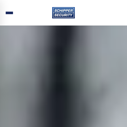
Home
›
Beveiliging
›
Noord-Brabant
›
Valkenswaard