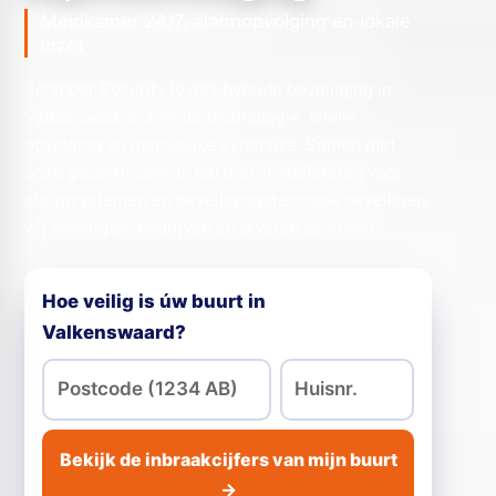
Meldkamer 24/7, alarmopvolging en lokale
inzet
Schipper Security levert hybride beveiliging in
Valkenswaard: slimme technologie, snelle
opvolging en menselijke expertise. Samen met
onze gecertificeerde partner-installateurs voor
alarmsystemen en beveiligingstechniek beveiligen
wij woningen, bedrijven en diverse sectoren.
Hoe veilig is úw buurt in
Valkenswaard?
Bekijk de inbraakcijfers van mijn buurt
→