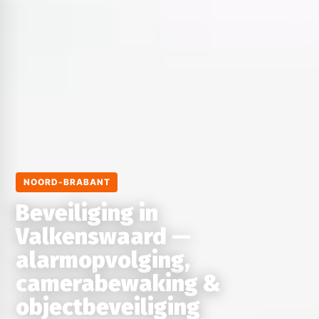
NOORD-BRABANT
Beveiliging in
Valkenswaard —
alarmopvolging,
camerabewaking &
objectbeveiliging