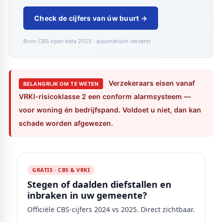
Check de cijfers van úw buurt →
Bron: CBS open data 2025 · automatisch ververst
Verzekeraars eisen vanaf
BELANGRIJK OM TE WETEN
VRKI-risicoklasse 2 een conform alarmsysteem —
voor woning én bedrijfspand. Voldoet u niet, dan kan
schade worden afgewezen.