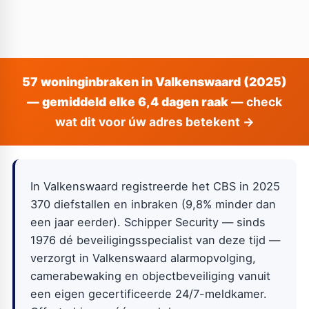
57 woninginbraken in Valkenswaard (2025)
— gemiddeld elke 6,4 dagen raak
— check
wat dit voor úw adres betekent →
In Valkenswaard registreerde het CBS in 2025
370 diefstallen en inbraken (9,8% minder dan
een jaar eerder). Schipper Security — sinds
1976 dé beveiligingsspecialist van deze tijd —
verzorgt in Valkenswaard alarmopvolging,
camerabewaking en objectbeveiliging vanuit
een eigen gecertificeerde 24/7-meldkamer.