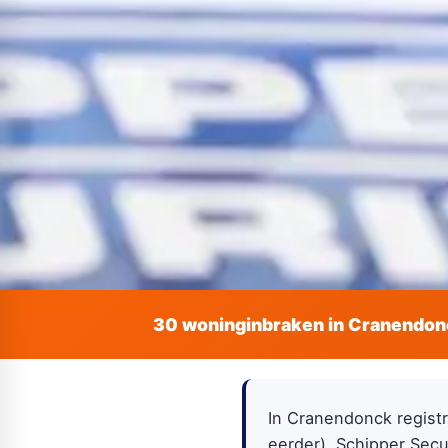
30 woninginbraken in Cranendon
In Cranendonck registr
eerder). Schipper Secu