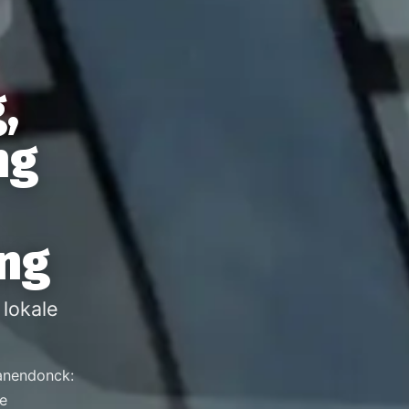
,
ng
ing
lokale
ranendonck:
ke