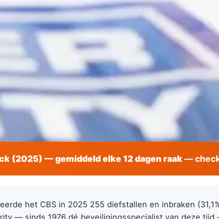
ck (2025) — gemiddeld elke 12 dagen raak
— check 
eerde het CBS in 2025 255 diefstallen en inbraken (31,1
rity — sinds 1976 dé beveiligingsspecialist van deze tijd