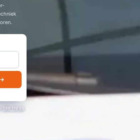
r-
echniek
toren.
 →
el
088 119 99