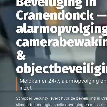
Beveiliging in
Cranendonck —
alarmopvolging
camerabewaki
&
objectbeveilig
Meldkamer 24/7, alarmopvolging en 
inzet
Schipper Security levert hybride beveiliging in C
slimme technologie, snelle opvolging en menselij