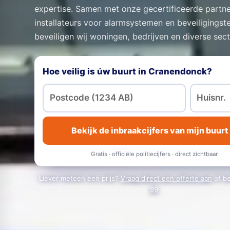
expertise. Samen met onze gecertificeerde partne
installateurs voor alarmsystemen en beveiligingst
beveiligen wij woningen, bedrijven en diverse sec
Hoe veilig is úw buurt in Cranendonck?
Bekijk de inbraakcijfers van mijn buurt
Gratis · officiële politiecijfers · direct zichtbaar
Liever meteen een prijs?
Vraag direct een offerte aan
of b
99