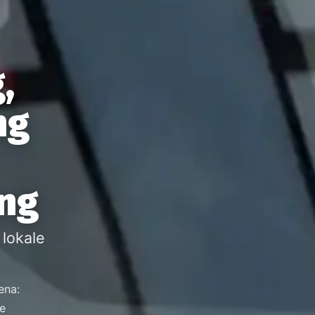
,
ng
ing
lokale
ena:
ke