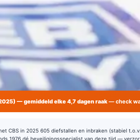
(2025) — gemiddeld elke 4,7 dagen raak
— check wat
het CBS in 2025 605 diefstallen en inbraken (stabiel t.o.
nds 1976 dé beveiligingsspecialist van deze tijd — verzor