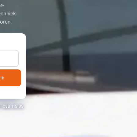
r-
echniek
toren.
 →
el
088 119 99