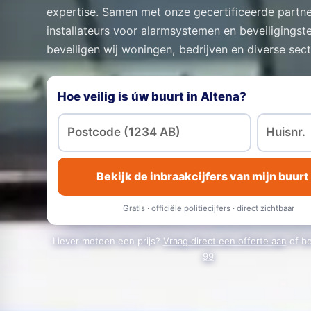
expertise. Samen met onze gecertificeerde partne
installateurs voor alarmsystemen en beveiligingst
beveiligen wij woningen, bedrijven en diverse sec
Hoe veilig is úw buurt in Altena?
Bekijk de inbraakcijfers van mijn buurt
Gratis · officiële politiecijfers · direct zichtbaar
Liever meteen een prijs?
Vraag direct een offerte aan
of b
99