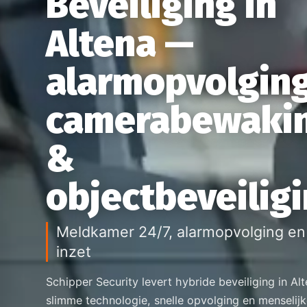
Beveiliging in
Altena —
alarmopvolging
camerabewaki
&
objectbeveilig
Meldkamer 24/7, alarmopvolging en 
inzet
Schipper Security levert hybride beveiliging in Alt
slimme technologie, snelle opvolging en menselij