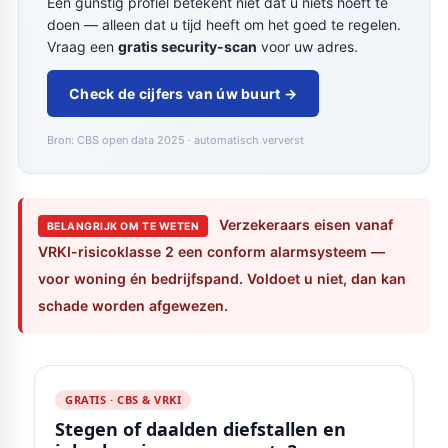
Een gunstig profiel betekent niet dat u niets hoeft te
doen — alleen dat u tijd heeft om het goed te regelen.
Vraag een
gratis security-scan
voor uw adres.
Check de cijfers van úw buurt →
Bron: CBS open data 2025 · automatisch ververst
Verzekeraars eisen vanaf
BELANGRIJK OM TE WETEN
VRKI-risicoklasse 2 een conform alarmsysteem —
voor woning én bedrijfspand. Voldoet u niet, dan kan
schade worden afgewezen.