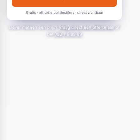
Gratis · officiële politiecijfers · direct zichtbaar
Liever meteen een prijs?
Vraag direct een offerte aan
of
bel
088 119 99 99