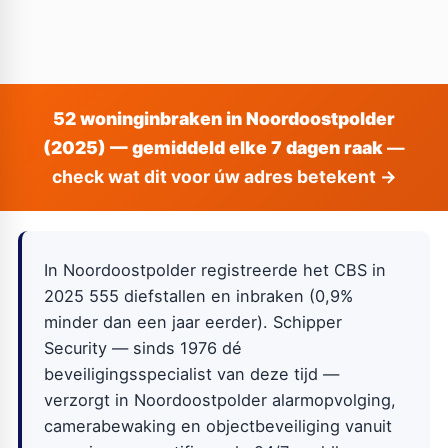
52 woninginbraken in Noordoostpolder
(2025) — gemiddeld elke 7 dagen raak
—
check wat dit voor úw adres betekent →
In Noordoostpolder registreerde het CBS in
2025 555 diefstallen en inbraken (0,9%
minder dan een jaar eerder). Schipper
Security — sinds 1976 dé
beveiligingsspecialist van deze tijd —
verzorgt in Noordoostpolder alarmopvolging,
camerabewaking en objectbeveiliging vanuit