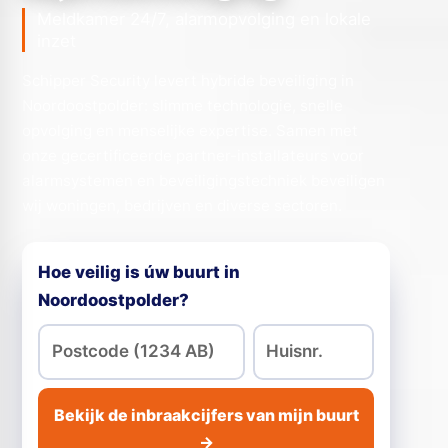
Meldkamer 24/7, alarmopvolging en lokale
inzet
Schipper Security levert hybride beveiliging in
Noordoostpolder: slimme technologie, snelle
opvolging en menselijke expertise. Samen met
onze gecertificeerde partner-installateurs voor
alarmsystemen en beveiligingstechniek beveiligen
wij woningen, bedrijven en diverse sectoren.
Hoe veilig is úw buurt in
Noordoostpolder?
Bekijk de inbraakcijfers van mijn buurt
→