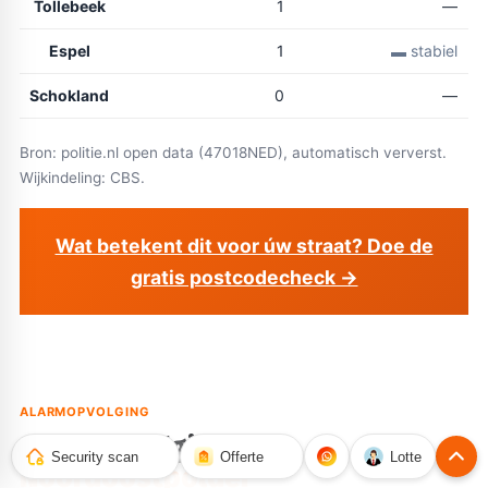
Tollebeek
1
—
Espel
1
▬ stabiel
Schokland
0
—
Bron: politie.nl open data (47018NED), automatisch ververst.
Wijkindeling: CBS.
Wat betekent dit voor úw straat? Doe de
gratis postcodecheck →
ALARMOPVOLGING
Alarmopvolging in
Security scan
Offerte
Lotte
Noordoostpolder