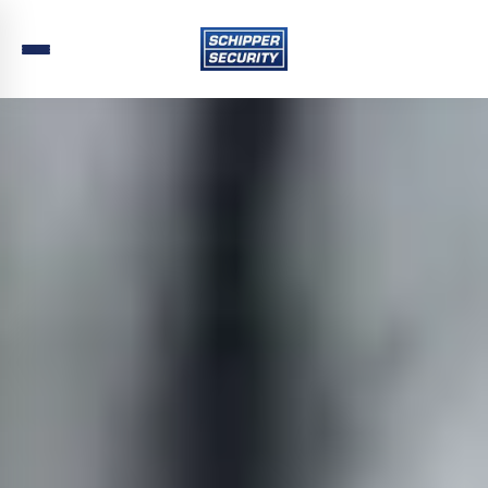
Home
›
Beveiliging
›
Flevoland
›
Noordoostpolder