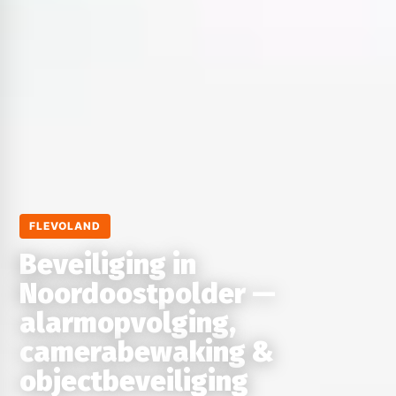
FLEVOLAND
Beveiliging in
Noordoostpolder —
alarmopvolging,
camerabewaking &
objectbeveiliging