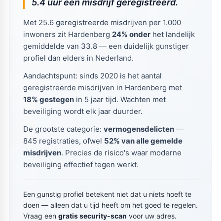
5.4 uur een misdrijf geregistreerd.
Met 25.6 geregistreerde misdrijven per 1.000
inwoners zit Hardenberg
24% onder
het landelijk
gemiddelde van 33.8 — een duidelijk gunstiger
profiel dan elders in Nederland.
Aandachtspunt: sinds 2020 is het aantal
geregistreerde misdrijven in Hardenberg met
18% gestegen
in 5 jaar tijd. Wachten met
beveiliging wordt elk jaar duurder.
De grootste categorie:
vermogensdelicten
—
845 registraties, ofwel
52% van alle gemelde
misdrijven
. Precies de risico's waar moderne
beveiliging effectief tegen werkt.
Een gunstig profiel betekent niet dat u niets hoeft te
doen — alleen dat u tijd heeft om het goed te regelen.
Vraag een
gratis security-scan
voor uw adres.