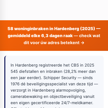
58 woninginbraken in Hardenberg (2025) —
gemiddeld elke 6,3 dagen raak
— check wat
dit voor úw adres betekent →
In Hardenberg registreerde het CBS in 2025
545 diefstallen en inbraken (28,2% meer dan
een jaar eerder). Schipper Security — sinds
1976 dé beveiligingsspecialist van deze tijd —
verzorgt in Hardenberg alarmopvolging,
camerabewaking en objectbeveiliging vanuit
een eigen gecertificeerde 24/7-meldkamer.