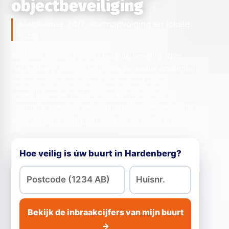
objectbeveiliging
Meldkamer 24/7, alarmopvolging en lokale
inzet
Schipper Security levert hybride beveiliging in
Hardenberg: slimme technologie, snelle opvolging
en menselijke expertise. Samen met onze
gecertificeerde partner-installateurs voor
alarmsystemen en beveiligingstechniek beveiligen
wij woningen, bedrijven en diverse sectoren.
Hoe veilig is úw buurt in Hardenberg?
Bekijk de inbraakcijfers van mijn buurt
→