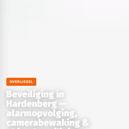
OVERIJSSEL
Beveiliging in
Hardenberg —
alarmopvolging,
camerabewaking &