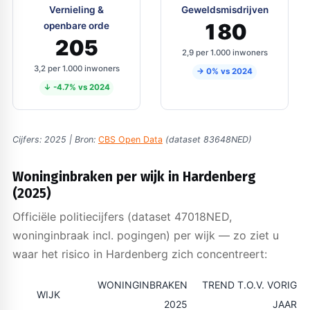
Vernieling &
Geweldsmisdrijven
180
openbare orde
205
2,9 per 1.000 inwoners
3,2 per 1.000 inwoners
→ 0% vs 2024
↓ -4.7% vs 2024
Cijfers: 2025 | Bron:
CBS Open Data
(dataset 83648NED)
Woninginbraken per wijk in Hardenberg
(2025)
Officiële politiecijfers (dataset 47018NED,
woninginbraak incl. pogingen) per wijk — zo ziet u
waar het risico in Hardenberg zich concentreert:
WONINGINBRAKEN
TREND T.O.V. VORIG
WIJK
2025
JAAR