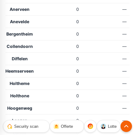
Anerveen
0
—
Anevelde
0
—
Bergentheim
0
—
Collendoorn
0
—
Diffelen
0
—
Heemserveen
0
—
Holtheme
0
—
Holthone
0
—
Hoogenweg
0
—
Loozen
0
—
Security scan
Offerte
Lotte
Lutten
0
—