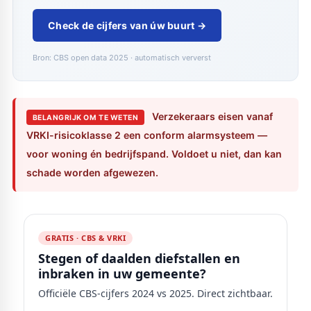
Check de cijfers van úw buurt →
Bron: CBS open data 2025 · automatisch ververst
Verzekeraars eisen vanaf
BELANGRIJK OM TE WETEN
VRKI-risicoklasse 2 een conform alarmsysteem —
voor woning én bedrijfspand. Voldoet u niet, dan kan
schade worden afgewezen.