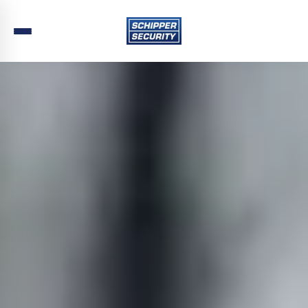
Home
›
Beveiliging
›
Overijssel
›
Hardenberg