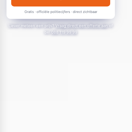
Gratis · officiële politiecijfers · direct zichtbaar
Liever meteen een prijs?
Vraag direct een offerte aan
of
bel
088 119 99 99