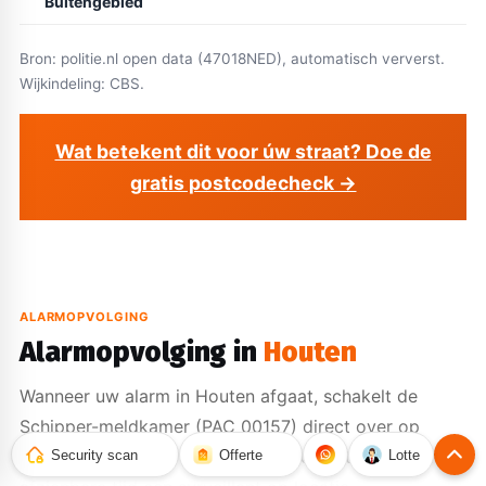
Buitengebied
Bron: politie.nl open data (47018NED), automatisch ververst.
Wijkindeling: CBS.
Wat betekent dit voor úw straat? Doe de
gratis postcodecheck →
ALARMOPVOLGING
Alarmopvolging in
Houten
Wanneer uw alarm in Houten afgaat, schakelt de
Schipper-meldkamer (PAC 00157) direct over op
verificatie. Blijkt de dreiging echt, dan staat er binnen
Security scan
Offerte
Lotte