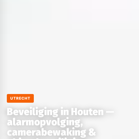
UTRECHT
Beveiliging in Houten —
alarmopvolging,
camerabewaking &