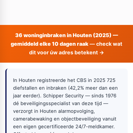
36 woninginbraken in Houten (2025) —
gemiddeld elke 10 dagen raak
— check wat
dit voor úw adres betekent →
In Houten registreerde het CBS in 2025 725
diefstallen en inbraken (42,2% meer dan een
jaar eerder). Schipper Security — sinds 1976
dé beveiligingsspecialist van deze tijd —
verzorgt in Houten alarmopvolging,
camerabewaking en objectbeveiliging vanuit
een eigen gecertificeerde 24/7-meldkamer.