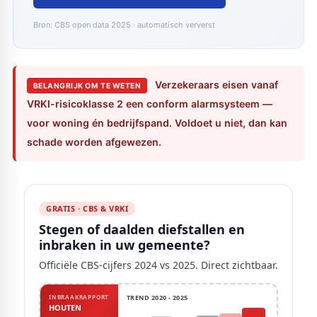
Bron: CBS open data 2025 · automatisch ververst
Verzekeraars eisen vanaf
BELANGRIJK OM TE WETEN
VRKI-risicoklasse 2 een conform alarmsysteem —
voor woning én bedrijfspand. Voldoet u niet, dan kan
schade worden afgewezen.