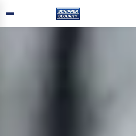
Home
›
Beveiliging
›
Utrecht
›
Houten