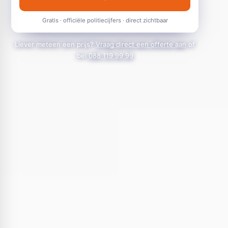
Gratis · officiële politiecijfers · direct zichtbaar
Liever meteen een prijs?
Vraag direct een offerte aan
of
bel
088 119 99 99