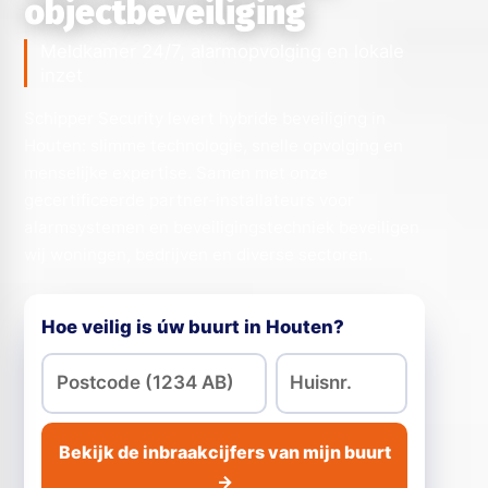
objectbeveiliging
Meldkamer 24/7, alarmopvolging en lokale
inzet
Schipper Security levert hybride beveiliging in
Houten: slimme technologie, snelle opvolging en
menselijke expertise. Samen met onze
gecertificeerde partner-installateurs voor
alarmsystemen en beveiligingstechniek beveiligen
wij woningen, bedrijven en diverse sectoren.
Hoe veilig is úw buurt in Houten?
Bekijk de inbraakcijfers van mijn buurt
→