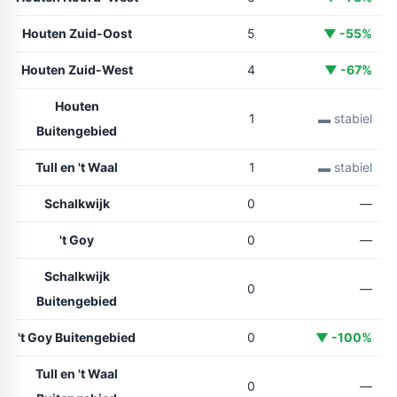
Houten Zuid-Oost
5
▼ -55%
Houten Zuid-West
4
▼ -67%
Houten
1
▬ stabiel
Buitengebied
Tull en 't Waal
1
▬ stabiel
Schalkwijk
0
—
't Goy
0
—
Schalkwijk
0
—
Buitengebied
't Goy Buitengebied
0
▼ -100%
Tull en 't Waal
0
—