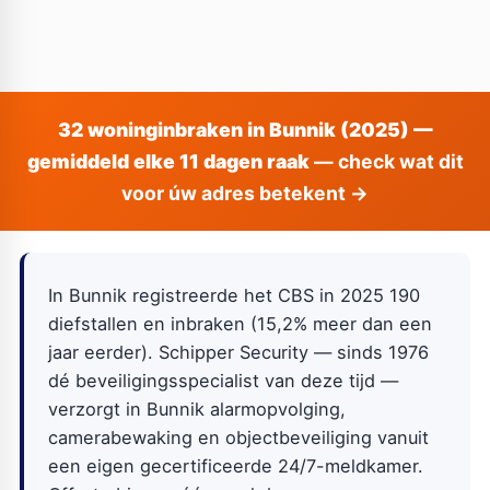
32 woninginbraken in Bunnik (2025) —
gemiddeld elke 11 dagen raak
— check wat dit
voor úw adres betekent →
In Bunnik registreerde het CBS in 2025 190
diefstallen en inbraken (15,2% meer dan een
jaar eerder). Schipper Security — sinds 1976
dé beveiligingsspecialist van deze tijd —
verzorgt in Bunnik alarmopvolging,
camerabewaking en objectbeveiliging vanuit
een eigen gecertificeerde 24/7-meldkamer.