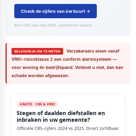
Check de cijfers van úw buurt →
Bron: CBS open data 2025 · automatisch ververst
Verzekeraars eisen vanaf
BELANGRIJK OM TE WETEN
VRKI-risicoklasse 2 een conform alarmsysteem —
voor woning én bedrijfspand. Voldoet u niet, dan kan
schade worden afgewezen.