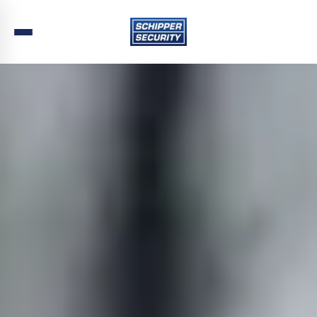
Home
›
Beveiliging
›
Utrecht
›
Bunnik