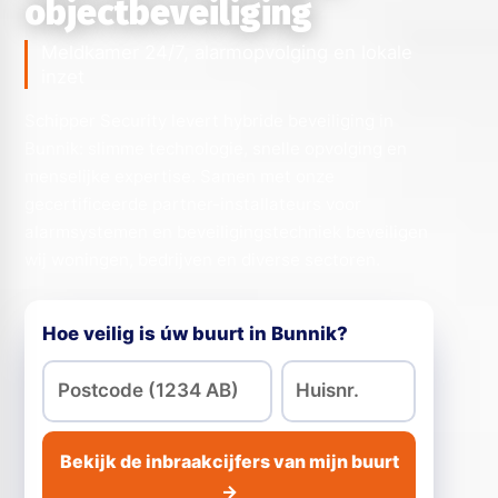
objectbeveiliging
Meldkamer 24/7, alarmopvolging en lokale
inzet
Schipper Security levert hybride beveiliging in
Bunnik: slimme technologie, snelle opvolging en
menselijke expertise. Samen met onze
gecertificeerde partner-installateurs voor
alarmsystemen en beveiligingstechniek beveiligen
wij woningen, bedrijven en diverse sectoren.
Hoe veilig is úw buurt in Bunnik?
Bekijk de inbraakcijfers van mijn buurt
→