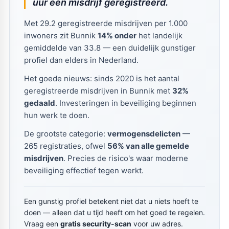
uur een misdrijf geregistreerd.
Met 29.2 geregistreerde misdrijven per 1.000
inwoners zit Bunnik
14% onder
het landelijk
gemiddelde van 33.8 — een duidelijk gunstiger
profiel dan elders in Nederland.
Het goede nieuws: sinds 2020 is het aantal
geregistreerde misdrijven in Bunnik met
32%
gedaald
. Investeringen in beveiliging beginnen
hun werk te doen.
De grootste categorie:
vermogensdelicten
—
265 registraties, ofwel
56% van alle gemelde
misdrijven
. Precies de risico's waar moderne
beveiliging effectief tegen werkt.
Een gunstig profiel betekent niet dat u niets hoeft te
doen — alleen dat u tijd heeft om het goed te regelen.
Vraag een
gratis security-scan
voor uw adres.