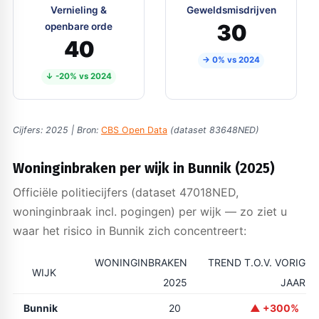
Vernieling &
Geweldsmisdrijven
30
openbare orde
40
→ 0% vs 2024
↓ -20% vs 2024
Cijfers: 2025 | Bron:
CBS Open Data
(dataset 83648NED)
Woninginbraken per wijk in Bunnik (2025)
Officiële politiecijfers (dataset 47018NED,
woninginbraak incl. pogingen) per wijk — zo ziet u
waar het risico in Bunnik zich concentreert:
WONINGINBRAKEN
TREND T.O.V. VORIG
WIJK
2025
JAAR
Bunnik
20
▲ +300%