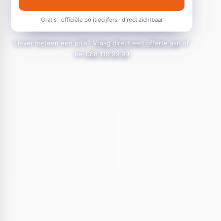
Gratis · officiële politiecijfers · direct zichtbaar
Liever meteen een prijs?
Vraag direct een offerte aan
of
bel
088 119 99 99