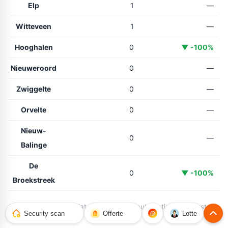
Elp
1
—
Witteveen
1
—
Hooghalen
0
▼ -100%
Nieuweroord
0
—
Zwiggelte
0
—
Orvelte
0
—
Nieuw-
0
—
Balinge
De
0
▼ -100%
Broekstreek
Bron: politie.nl open data (47018NED), automatisch ververst.
Security scan
Offerte
Lotte
Wijkindeling: CBS.