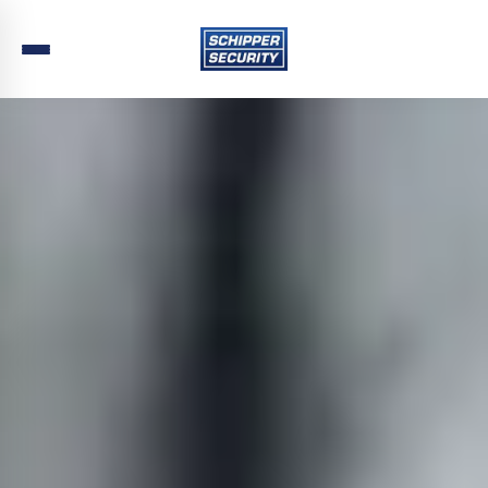
Home
›
Beveiliging
›
Drenthe
›
Midden-Drenthe