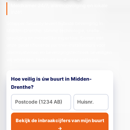
Meldkamer 24/7, alarmopvolging en lokale
inzet
Schipper Security levert hybride beveiliging in
Midden-Drenthe: slimme technologie, snelle
opvolging en menselijke expertise. Samen met
onze gecertificeerde partner-installateurs voor
alarmsystemen en beveiligingstechniek beveiligen
wij woningen, bedrijven en diverse sectoren.
Hoe veilig is úw buurt in Midden-
Drenthe?
Bekijk de inbraakcijfers van mijn buurt
→