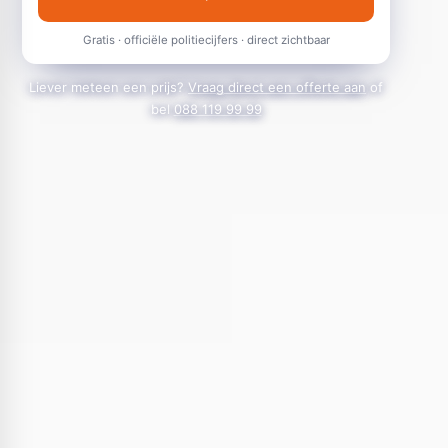
Gratis · officiële politiecijfers · direct zichtbaar
Liever meteen een prijs?
Vraag direct een offerte aan
of
bel
088 119 99 99