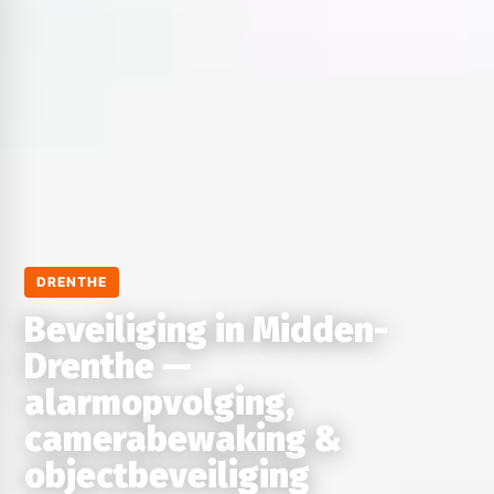
DRENTHE
Beveiliging in Midden-
Drenthe —
alarmopvolging,
camerabewaking &
objectbeveiliging