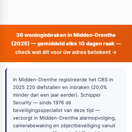
36 woninginbraken in Midden-Drenthe
(2025) — gemiddeld elke 10 dagen raak
—
check wat dit voor úw adres betekent →
In Midden-Drenthe registreerde het CBS in
2025 220 diefstallen en inbraken (20,0%
minder dan een jaar eerder). Schipper
Security — sinds 1976 dé
beveiligingsspecialist van deze tijd —
verzorgt in Midden-Drenthe alarmopvolging,
camerabewaking en objectbeveiliging vanuit