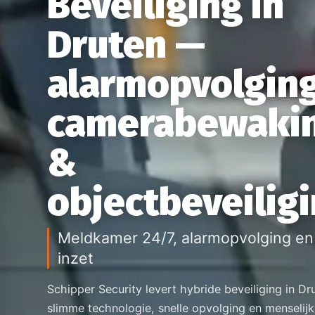
Beveiliging in
Druten —
alarmopvolging
camerabewaki
&
objectbeveilig
Meldkamer 24/7, alarmopvolging en 
inzet
Schipper Security levert hybride beveiliging in Dr
slimme technologie, snelle opvolging en menselij