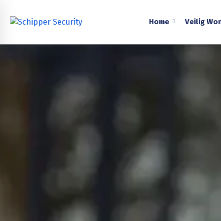
Home
Veilig Wo
Home
›
Beveiliging
›
Gelderland
›
Druten