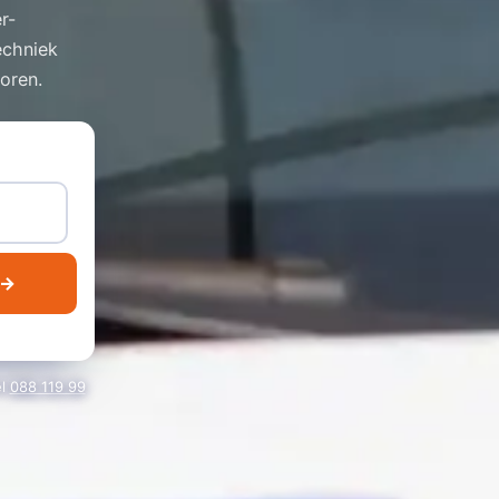
r-
echniek
toren.
 →
el
088 119 99