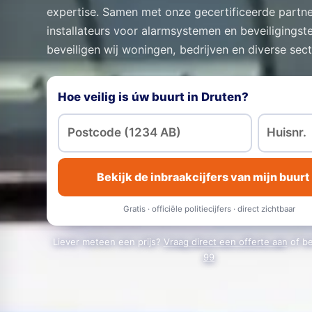
expertise. Samen met onze gecertificeerde partne
installateurs voor alarmsystemen en beveiligingst
beveiligen wij woningen, bedrijven en diverse sec
Hoe veilig is úw buurt in Druten?
Bekijk de inbraakcijfers van mijn buurt
Gratis · officiële politiecijfers · direct zichtbaar
Liever meteen een prijs?
Vraag direct een offerte aan
of b
99