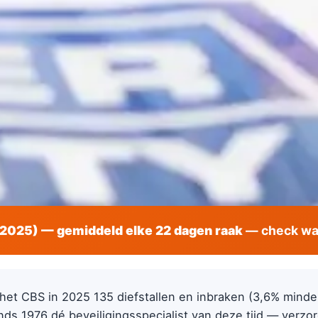
(2025) — gemiddeld elke 22 dagen raak
— check wat
 het CBS in 2025 135 diefstallen en inbraken (3,6% minde
nds 1976 dé beveiligingsspecialist van deze tijd — verzor