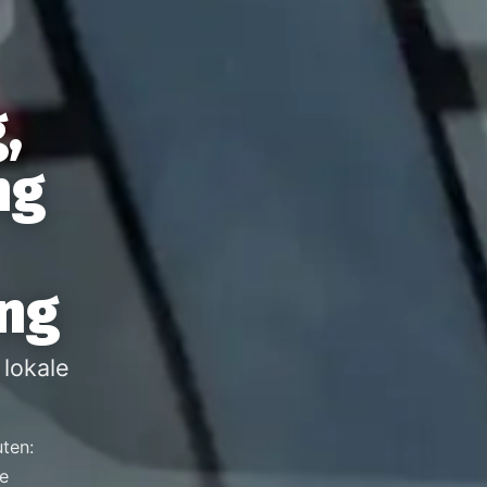
,
ng
ing
lokale
uten:
ke