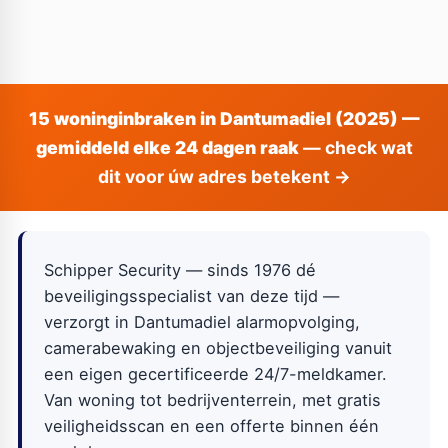
15 woninginbraken in Dantumadiel (2025) —
gemiddeld elke 24 dagen raak
— check wat
dit voor úw adres betekent →
Schipper Security — sinds 1976 dé
beveiligingsspecialist van deze tijd —
verzorgt in Dantumadiel alarmopvolging,
camerabewaking en objectbeveiliging vanuit
een eigen gecertificeerde 24/7-meldkamer.
Van woning tot bedrijventerrein, met gratis
veiligheidsscan en een offerte binnen één