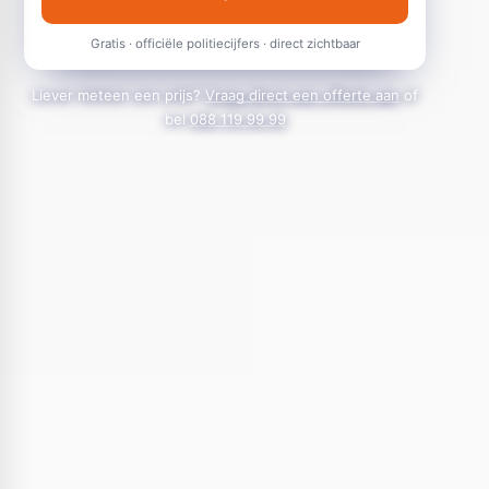
Gratis · officiële politiecijfers · direct zichtbaar
Liever meteen een prijs?
Vraag direct een offerte aan
of
bel
088 119 99 99