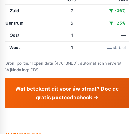
Zuid
7
▼ -36%
Centrum
6
▼ -25%
Oost
1
—
West
1
▬ stabiel
Bron: politie.nl open data (47018NED), automatisch ververst.
Wijkindeling: CBS.
Wat betekent dit voor úw straat? Doe de
gratis postcodecheck →