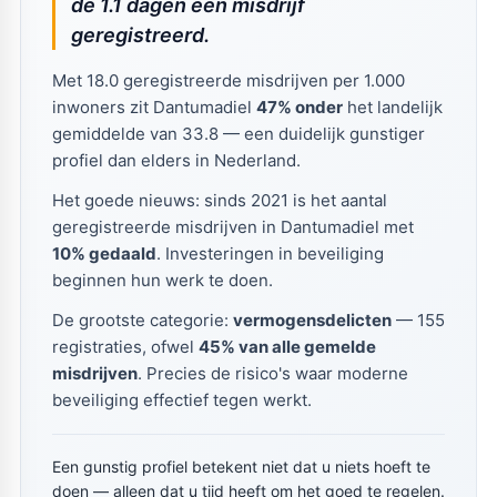
de 1.1 dagen een misdrijf
geregistreerd.
Met 18.0 geregistreerde misdrijven per 1.000
inwoners zit Dantumadiel
47% onder
het landelijk
gemiddelde van 33.8 — een duidelijk gunstiger
profiel dan elders in Nederland.
Het goede nieuws: sinds 2021 is het aantal
geregistreerde misdrijven in Dantumadiel met
10% gedaald
. Investeringen in beveiliging
beginnen hun werk te doen.
De grootste categorie:
vermogensdelicten
— 155
registraties, ofwel
45% van alle gemelde
misdrijven
. Precies de risico's waar moderne
beveiliging effectief tegen werkt.
Een gunstig profiel betekent niet dat u niets hoeft te
doen — alleen dat u tijd heeft om het goed te regelen.