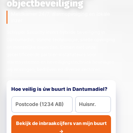
objectbeveiliging
Meldkamer 24/7, alarmopvolging en lokale
inzet
Schipper Security levert hybride beveiliging in
Dantumadiel: slimme technologie, snelle opvolging
en menselijke expertise. Samen met onze
gecertificeerde partner-installateurs voor
alarmsystemen en beveiligingstechniek beveiligen
wij woningen, bedrijven en diverse sectoren.
Hoe veilig is úw buurt in Dantumadiel?
Bekijk de inbraakcijfers van mijn buurt
→