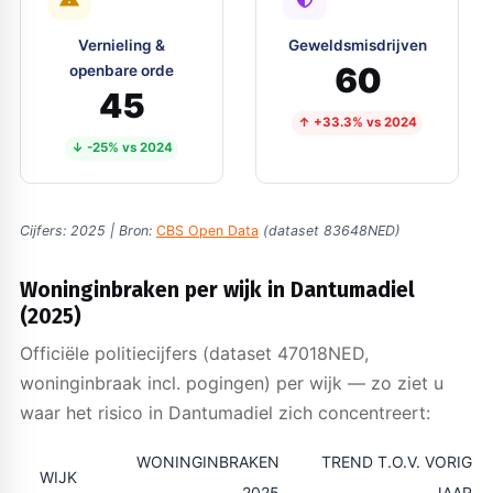
Vernieling &
Geweldsmisdrijven
60
openbare orde
45
↑ +33.3% vs 2024
↓ -25% vs 2024
Cijfers: 2025 | Bron:
CBS Open Data
(dataset 83648NED)
Woninginbraken per wijk in Dantumadiel
(2025)
Officiële politiecijfers (dataset 47018NED,
woninginbraak incl. pogingen) per wijk — zo ziet u
waar het risico in Dantumadiel zich concentreert:
WONINGINBRAKEN
TREND T.O.V. VORIG
WIJK
2025
JAAR