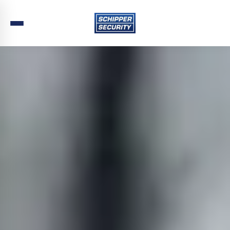
Home
›
Beveiliging
›
Friesland
›
Dantumadiel