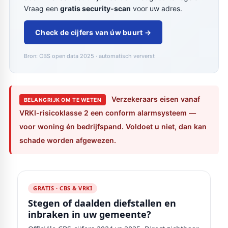
Vraag een
gratis security-scan
voor uw adres.
Check de cijfers van úw buurt →
Bron: CBS open data 2025 · automatisch ververst
Verzekeraars eisen vanaf
BELANGRIJK OM TE WETEN
VRKI-risicoklasse 2 een conform alarmsysteem —
voor woning én bedrijfspand. Voldoet u niet, dan kan
schade worden afgewezen.