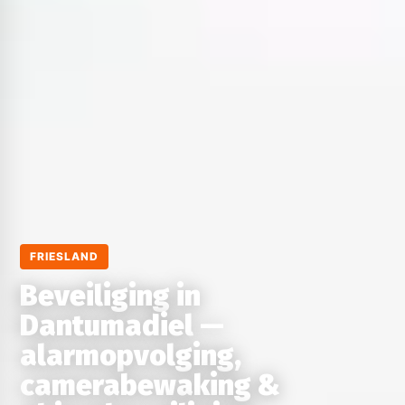
FRIESLAND
Beveiliging in
Dantumadiel —
alarmopvolging,
camerabewaking &