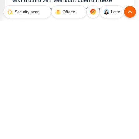
Wist u dat u zelf veel kunt doen om deze
vervelende ervaringen te voorkomen?
Security scan
Offerte
Lotte
Laat u daarom informeren over wat u zelf
kunt doen. Het Startpunt organiseert een
bijeenkomst waarin u informatie krijgt over
wat u zelf kunt doen zonder dat het u veel
geld kost.
Babbeltrucs
Er wordt tijdens deze bijeenkomst stil
gestaan bij babbeltrucs, inbraakpreventie,
babbeltrucs aan de deur en het gebruik van
sleutelkluisjes. U krijgt bruikbare tips van de
politie en een veiligheidsadviseur die u direct
thuis kunt toepassen.
Praktische informatie