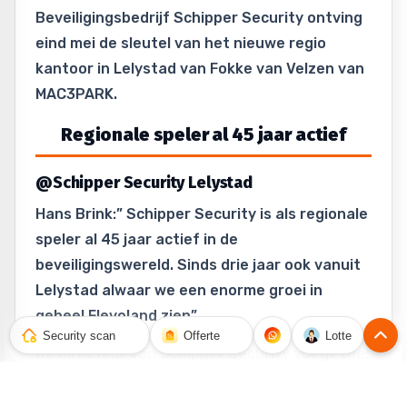
Beveiligingsbedrijf Schipper Security ontving
eind mei de sleutel van het nieuwe regio
kantoor in Lelystad van Fokke van Velzen van
MAC3PARK.
Regionale speler al 45 jaar actief
@Schipper Security Lelystad
Hans Brink:” Schipper Security is als regionale
speler al 45 jaar actief in de
beveiligingswereld. Sinds drie jaar ook vanuit
Lelystad alwaar we een enorme groei in
geheel Flevoland zien”
Security scan
Offerte
Lotte
De directeur van Schipper Security voegt toe:
We willen altijd zichtbaar zijn voor ons klanten.
Mac3 is al jaren klant van ons en biedt ons de