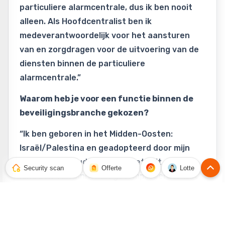
particuliere alarmcentrale, dus ik ben nooit
alleen. Als Hoofdcentralist ben ik
medeverantwoordelijk voor het aansturen
van en zorgdragen voor de uitvoering van de
diensten binnen de particuliere
alarmcentrale.”
Waarom heb je voor een functie binnen de
beveiligingsbranche gekozen?
“Ik ben geboren in het Midden-Oosten:
Israël/Palestina en geadopteerd door mijn
Nederlandse ouders. Naast het feit dat het
Security scan
Offerte
Lotte
land zelf van binnenuit gecompliceerd is wat
veiligheid betreft, moet het land ook continu
alert zijn voor de dreiging van buitenaf.
Hierdoor is men voortdurend aan het