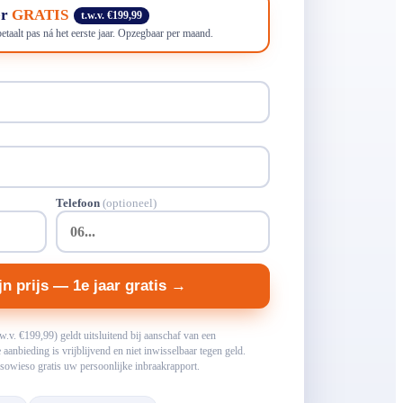
er
GRATIS
t.w.v. €199,99
betaalt pas ná het eerste jaar. Opzegbaar per maand.
Telefoon
(optioneel)
n prijs — 1e jaar gratis →
w.v. €199,99) geldt uitsluitend bij aanschaf van een
aanbieding is vrijblijvend en niet inwisselbaar tegen geld.
owieso gratis uw persoonlijke inbraakrapport.