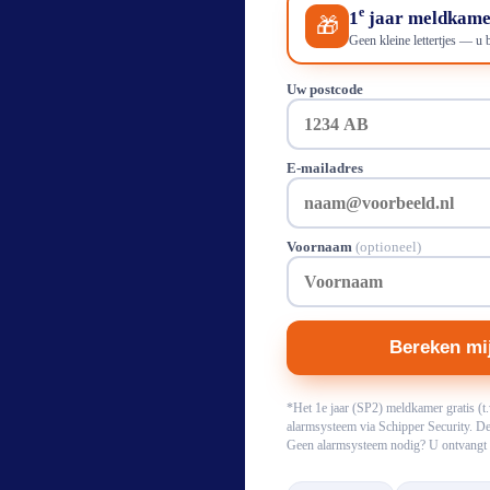
e
1
jaar meldkam
🎁
Geen kleine lettertjes — u 
Uw postcode
E-mailadres
Voornaam
(optioneel)
Bereken mij
*Het 1e jaar (SP2) meldkamer gratis (t.
alarmsysteem via Schipper Security. De 
Geen alarmsysteem nodig? U ontvangt s