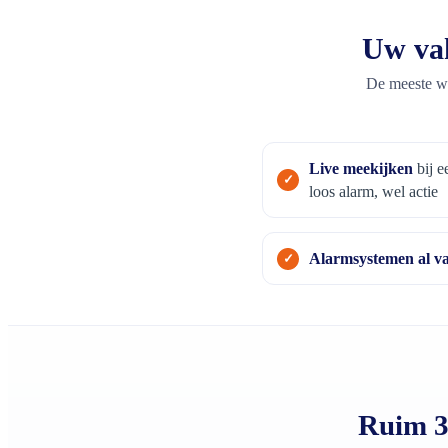
Uw vak
De meeste wo
Live meekijken
bij e
loos alarm, wel actie
Alarmsystemen al v
Ruim 3