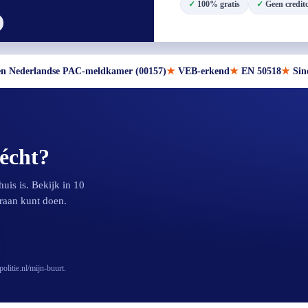
100% gratis
Geen credit
en Nederlandse PAC-meldkamer (00157)
VEB-erkend
EN 50518
Sin
 écht?
is is. Bekijk in 10
raan kunt doen.
litie.nl/mijn-buurt.