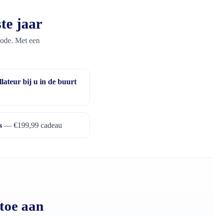
te jaar
iode. Met een
llateur bij u in de buurt
s
— €199,99 cadeau
toe aan