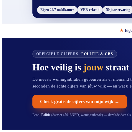
Eigen 24/7 meldkamer
VEB-erkend
50 jaar ervaring
Eig
OFFICIËLE CIJFERS ·
POLITIE & CBS
Hoe veilig is
jouw
straat
De meeste woninginbraken gebeuren als er niemand thu
seconden de échte cijfers van jóuw wijk — en wat u e
Check gratis de cijfers van mijn wijk →
Bron:
Politie
(dataset 47018NED, woninginbraak) — dezelfde data als po