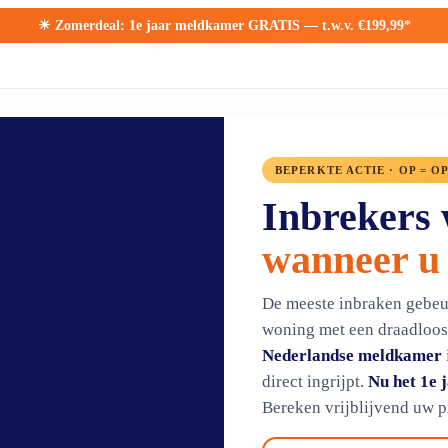
Zomerdeal: 1e jaar meldkamer GRATIS — t.w.v. €199,99*
BEPERKTE ACTIE · OP = O
Inbrekers 
wanneer u
De meeste inbraken gebeur
woning met een draadloos
Nederlandse meldkamer
direct ingrijpt.
Nu het 1e 
Bereken vrijblijvend uw pr